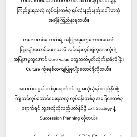
ကလေးတစ်ယောက်တီတီတာတာစကားပြောတတ်ချိန်
ကြည်နူးရသလို လုပ်ငန်းတစ်ခု ရုပ်လုံးနည်းနည်းပေါ်လာတဲ့
အချိန်ကြည်နူးရတယ်။
ကလေးတစ်ယောက်ရဲ့ အပြုအမူတွေကောင်းအောင်
ပြုစုပျိုးထောင်ပေးရသလို လုပ်ငန်းတွင်းရှိလူအားလုံးရဲ့
အပြုအမူတူအောင် Core value တွေသတ်မှတ်လိုက်နာဖို့လိုပြီး၊
Culture ကိုစနစ်တကျပြုစုပျိုးထောင်ဖို့လိုတယ်။
အသက်အရွယ်တစ်ခုရောက်ရင် သူ့အလိုလိုရပ်တည်နိုင်ဖို့
ကြိုတင်လုပ်ဆောင်ပေးရသလို လုပ်ငန်းတစ်ခု အခြေနေတစ်ခု
ရောက်ရင် သူ့အလိုလိုလည်ပတ်နိုင်ဖို့ Exit Strategy နဲ့
Succession Planning လိုတယ်။