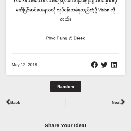
ကလေးတစ်ယောက်တစ်ချိန်မှာအောင်မြင်ဖို့ ကြိုတင်စဉ်းစားပုံ
ဖော်ပြင်ဆင်ပေးရသလို လုပ်ငန်းတစ်ခုတည်တံ့ဖို့ Vision လို
တယ်။
Phyo Paing @ Derek
May 12, 2018
Random
Prev
Ne
Back
Next
Share Your Idea!​