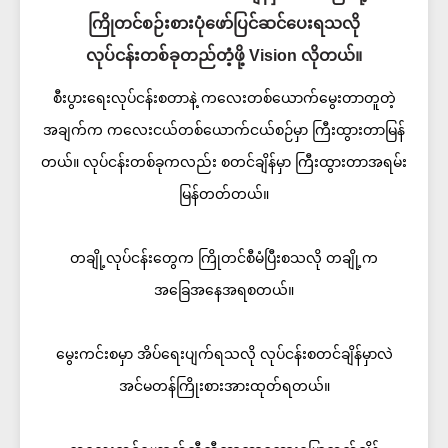
ကြိုတင်စဉ်းစားပုံဖော်ပြင်ဆင်ပေးရသလို
လုပ်ငန်းတစ်ခုတည်တံ့ဖို့ Vision လိုတယ်။
စီးပွားရေးလုပ်ငန်းစတာနဲ့ ကလေးတစ်ယောက်မွေးတာတူတဲ့
အချက်က ကလေးငယ်တစ်ယောက်ငယ်စဉ်မှာ ကြီးထွားတာမြန်
တယ်။ လုပ်ငန်းတစ်ခုကလည်း စတင်ချိန်မှာ ကြီးထွားတာအရမ်း
မြန်တတ်တယ်။
တချို့လုပ်ငန်းတွေက ကြိုတင်စီမံပြီးစသလို တချို့က
အခြေအနေအရစတယ်။
မွေးကင်းစမှာ အိပ်ရေးပျက်ရသလို လုပ်ငန်းစတင်ချိန်မှာလဲ
အင်မတန်ကြိုးစားအားထုတ်ရတယ်။