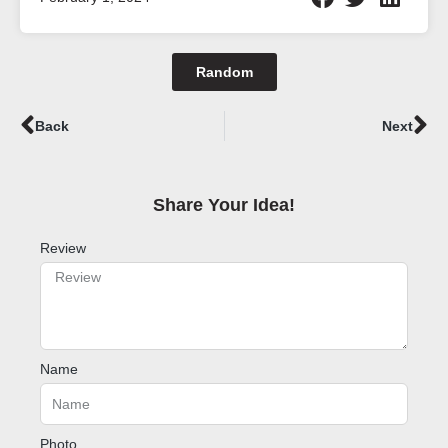
Random
Prev
Ne
Back
Next
Share Your Idea!​
Review
Name
Photo