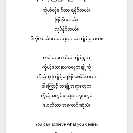
ကိုယ်လိုချင်တာ ရနိုင်တယ်။
ဖြစ်နိုင်တယ်။
လုပ်နိုင်တယ်။
ဒီလိုပဲ ငယ်ငယ်တည်းက ယုံကြည်ခဲ့တယ်။
တခါတလေ ဒီယုံကြည်မှုက
ကိုယ့်ဘေးနားကလူတချို့ကို
ကိုယ့်ကို ကြည့်မရဖြစ်စေနိုင်တယ်။
ဒါကြောင့် တချို့အရာတွေက
ကိုယ့်အတွင်းစည်းကလူတွေပဲ
ပေးသိတာ အကောင်းဆုံးပဲ။
You can achieve what you desire.