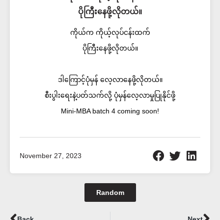
ပိုကြီးနေဖို့လိုတယ်။
ကိုယ်က ကိုယ့်လုပ်ငန်းထက်
ပိုကြီးနေဖို့လိုတယ်။
ဒါကြောင့်ပုံမှန် လေ့လာနေဖို့လိုတယ်။
စီးပွါးရေးနဲ့ပတ်သက်လို့ ပုံမှန်လေ့လာမှုပြုနိုင်ဖို့
Mini-MBA batch 4 coming soon!
November 27, 2023
Random
Prev
Ne
Back
Next