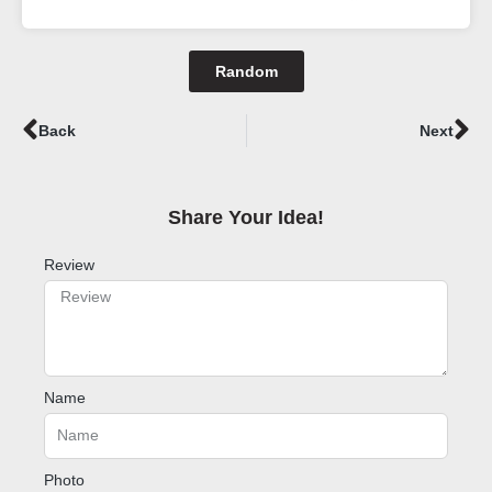
Random
Prev
Ne
Back
Next
Share Your Idea!​
Review
Name
Photo