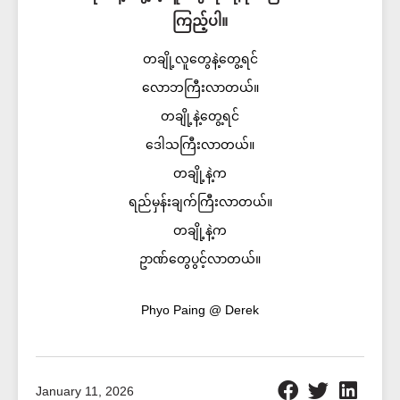
ကြည့်ပါ။
တချို့လူတွေနဲ့တွေ့ရင်
လောဘကြီးလာတယ်။
တချို့နဲ့တွေ့ရင်
ဒေါသကြီးလာတယ်။
တချို့နဲ့က
ရည်မှန်းချက်ကြီးလာတယ်။
တချို့နဲ့က
ဥာဏ်တွေပွင့်လာတယ်။
Phyo Paing @ Derek
January 11, 2026