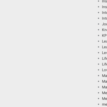
In
Ins
Int
Int
Jo
Kn
KP
Le
Le
Le
Lif
Lif
Lo
Ma
Ma
Ma
Me
Me
me