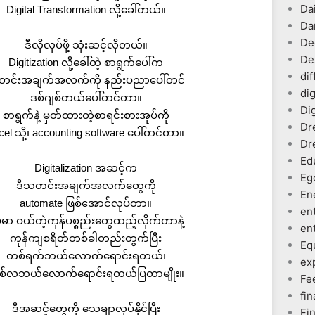
Dai
Digital Transformation လို့ခေါ်တယ်။
Da
De
ဒီလိုလုပ်ဖို့ သုံးဆင့်လိုတယ်။
De
Digitization လို့ခေါ်တဲ့ စာရွက်ပေါ်က
dif
င်းအချက်အလက်ကို နည်းပညာပေါ်တင်
dig
ဒစ်ဂျစ်တယ်ပေါ်တင်တာ။
Dig
စာရွက်နဲ့ မှတ်ထားတဲ့စာရင်းစားအုပ်ကို
Dr
cel သို့၊ accounting software ပေါ်တင်တာ။
Dr
Ed
Digitalization အဆင့်က
Eg
ဒီသတင်းအချက်အလက်တွေကို
En
automate ဖြစ်အောင်လုပ်တာ။
en
မာ ဝယ်တဲ့ကုန်ပစ္စည်းတွေထည့်လိုက်တာနဲ့
en
ကုန်ကျစရိတ်တစ်ခါတည်းတွက်ပြီး
Eq
တစ်ရက်ဘယ်လောက်ရောင်းရတယ်၊
ex
်လဘယ်လောက်ရောင်းရတယ်ပြတာမျိုး။
Fe
fin
ဒီအဆင့်တွေကို သေချာလုပ်နိုင်ပြီး
Fi