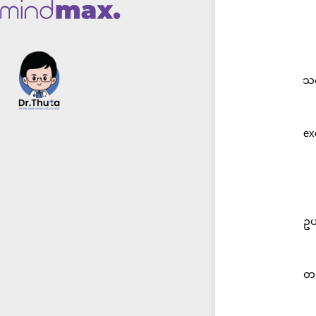
သတ
ex
ဥပ
တစ