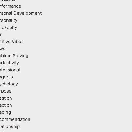
rformance
rsonal Development
rsonality
ilosophy
an
sitive Vibes
wer
oblem Solving
oductivity
ofessional
ogress
ychology
rpose
estion
action
ading
commendation
lationship