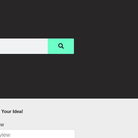
Your Idea!​
ew