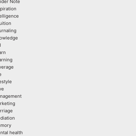
sider Note
piration
elligence
uition
urnaling
owledge
I
arn
arning
verage
e
estyle
ve
nagement
rketing
rriage
diation
mory
ntal health