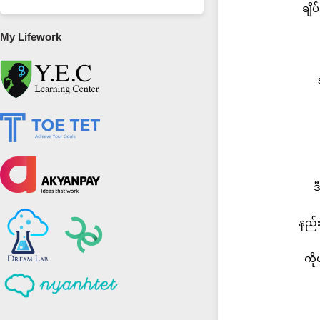
ချိပ
My Lifework
ဒ
နည်း
ကို