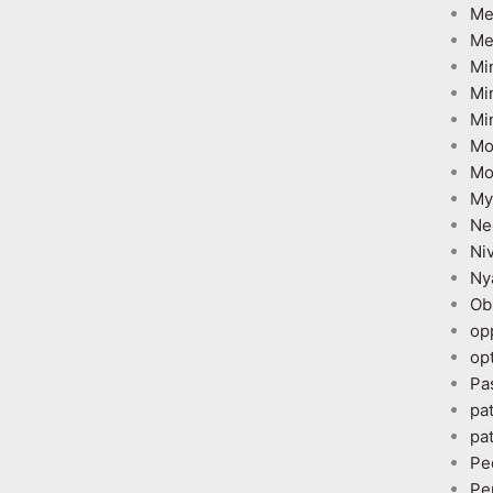
Me
Me
Mi
Mi
Mi
Mo
Mo
My
Ne
Ni
Ny
Ob
op
opt
Pa
pa
pa
Pe
Pe