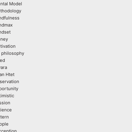
ntal Model
thodology
ndfulness
ndmax
ndset
ney
tivation
 philosophy
ed
vara
an Htet
servation
portunity
imistic
ssion
tience
ttern
ople
rception