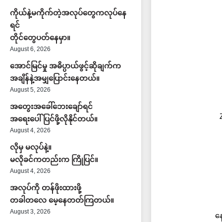
ကိုယ်နဲ့မကိုက်တဲ့အလုပ်တွေကလုပ်နေ
ရင်
တိုင်တွေပတ်နေမှာ။
August 6, 2026
အောင်မြင်မှု အဓိပ္ပာယ်ဖွင့်ဆိုချက်က
အချိန်နဲ့အမျှပြောင်းနေတယ်။
August 5, 2026
အတွေးအခေါ်ဘေးချော်ရင်
အရေးပေါ်ပြင်ဖို့လိုနိုင်တယ်။
August 4, 2026
လိုမှ မလုပ်နဲ့။
မလိုခင်ကတည်းက ကြိုပြင်။
August 4, 2026
အလုပ်ကို တန်ဖိုးထားဖို့
တခါတလေ မေ့နေတတ်ကြတယ်။
August 3, 2026
နေ