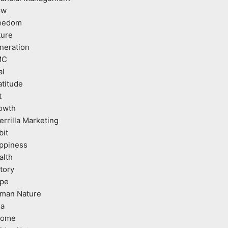
ow
eedom
ture
neration
MC
al
atitude
t
owth
errilla Marketing
bit
ppiness
alth
tory
pe
man Nature
ea
come