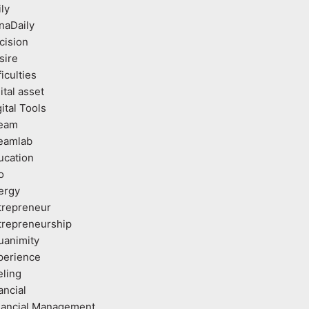
ly
naDaily
cision
sire
ficulties
ital asset
ital Tools
eam
eamlab
ucation
o
ergy
trepreneur
trepreneurship
uanimity
perience
eling
ancial
nancial Management