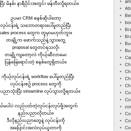
am
်ပြီး မိနစ်၊ နာရီပိုင်းအတွင်း ဖန်တီးလို့ရတယ်။
At
Be
ဥပမာ CRM စနစ်ဆိုပါတော့
bo
လုပ်ငန်းရဲ့ သဘောတရားပေါ်မူတည်ပြီး
Br
sales process တွေက တူမှာမဟုတ်ဘူး။
Br
တချို့က ဖောက်သည်နဲ့သွားတွေ့
Bu
proposal တွေတင်ရသလို၊
Bu
တချို့ကျတော့လဲ ကိုယ့်ဆီလာမေး
Ca
ပြန်ဖြေရောင်းတဲ့ စနစ်တွေရှိတယ်။
Ch
Ch
ီ ကိုယ့်လုပ်ငန်းရဲ့ workflow ပေါ်မူတည်ပြီး
Ch
လုပ်ငန်းစဥ် process တွေကို
Ch
ပညာသုံးပြီး streamline လုပ်သွားလို့ရတယ်။
Co
Co
ယ်မပါပဲ လည်ပတ်တဲ့လုပ်ငန်းလုပ်ဖို့အတွက်
co
နည်းပညာလိုတယ်။
Co
ဒီလိုနည်းပညာတွေနဲ့ လုပ်ငန်းကို
Co
Co
အပြောင်းအလဲလုပ်ယူတာကို