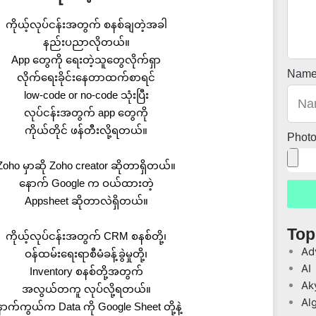
ကိုယ့်လုပ်ငန်းအတွက် စနစ်ချတဲ့အခါ
နည်းပညာလိုတယ်။
App တွေကို ရေးတဲ့သူတွေလိုက်ရှာ
Nam
လိုက်ရေးခိုင်းနေတာထက်စာရင်
low-code or no-code သုံးပြီး
လုပ်ငန်းအတွက် app တွေကို
ကိုယ်တိုင် ဖန်တီးလို့ရတယ်။
Phot
Zoho မှာဆို Zoho creator ဆိုတာရှိတယ်။
နောက် Google က ဝယ်ထားတဲ့
Appsheet ဆိုတာလဲရှိတယ်။
Top
ကိုယ့်လုပ်ငန်းအတွက် CRM စနစ်တို့၊
Ad
ဝန်ထမ်းရေးရာစီမံခန့်ခွဲမှုတို့၊
AI
Inventory စနစ်တို့အတွက်
Ak
အလွယ်တကူ လုပ်လို့ရတယ်။
Al
ာက်ကွယ်က Data ကို Google Sheet တို့နဲ့