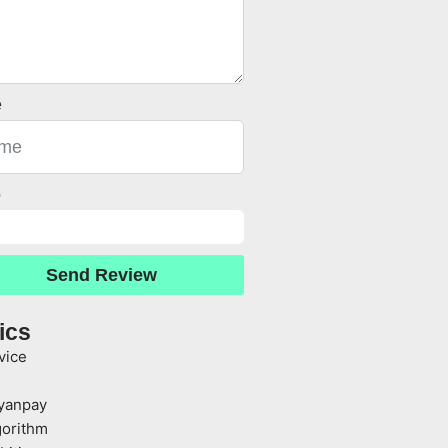
e
o
Send Review
ics
vice
yanpay
gorithm