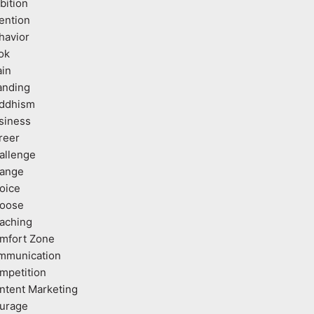
bition
tention
havior
ok
ain
anding
ddhism
siness
reer
allenge
ange
oice
oose
aching
mfort Zone
mmunication
mpetition
ntent Marketing
urage