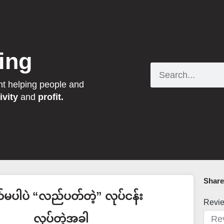
ing
Search
nt helping people and
ivity
and
profit.
Share 
ယ်မပါပဲ “လည်ပတ်တဲ့” လုပ်ငန်း
Revi
လုပ်တဲ့အခါ