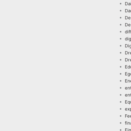
Dai
Da
De
De
dif
dig
Dig
Dr
Dr
Ed
Eg
En
en
en
Eq
ex
Fe
fin
Fi