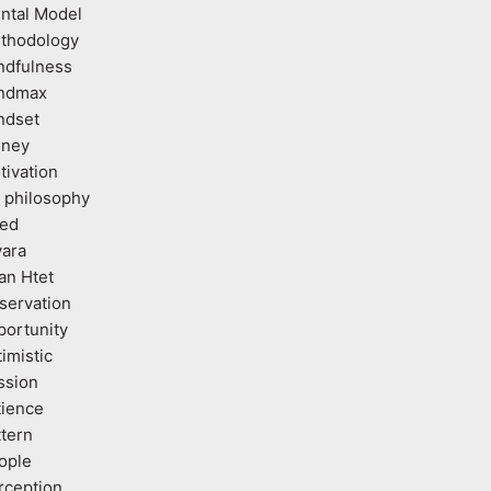
ntal Model
thodology
ndfulness
ndmax
ndset
ney
tivation
 philosophy
ed
vara
an Htet
servation
portunity
imistic
ssion
tience
ttern
ople
rception