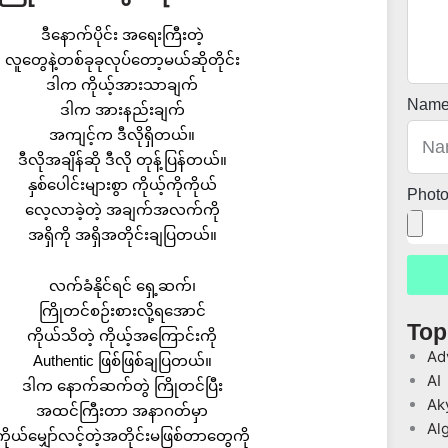
ဒီနောက်ပိုင်း အရေးကြီးတဲ့
လူတွေနဲ့တစ်ခုခုလုပ်တော့မယ်ဆိုတိုင်း
ဒါက ကိုယ့်အားသာချက်
Nam
ဒါက အားနည်းချက်
အကျင့်က ဒီလိုရှိတယ်။
ဒီလိုအချိန်ဆို ဒီလို တုန့်ပြန်တယ်။
နှစ်ပေါင်းများစွာ ကိုယ့်ကိုကိုယ်
Phot
လေ့လာခဲ့တဲ့ အချက်အလက်ကို
အရှိကို အရှိအတိုင်းချပြတယ်။
လက်ခံနိုင်ရင် ရှေ့ဆက်၊
ကြိုတင်စဉ်းစားလို့ရအောင်
Top
ကိုယ်သိတဲ့ ကိုယ့်အကြောင်းကို
Ad
Authentic ဖြစ်ဖြစ်ချပြတယ်။
AI
ဒါက နောက်ဆက်တွဲ ကြိုတင်ပြီး
Ak
အထင်ကြီးတာ အနာဂတ်မှာ
Al
ကိုယ်မျှော်လင့်တဲ့အတိုင်းမဖြစ်တာတွေကို