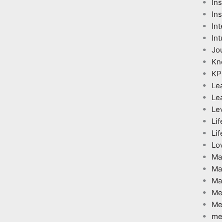
In
Ins
Int
Int
Jo
Kn
KP
Le
Le
Le
Lif
Lif
Lo
Ma
Ma
Ma
Me
Me
me