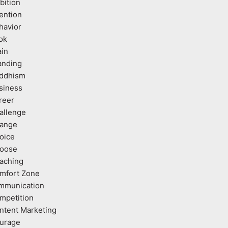
bition
tention
havior
ok
ain
anding
ddhism
siness
reer
allenge
ange
oice
oose
aching
mfort Zone
mmunication
mpetition
ntent Marketing
urage