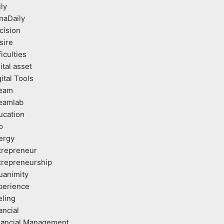
ly
naDaily
cision
sire
ficulties
ital asset
ital Tools
eam
eamlab
ucation
o
ergy
trepreneur
trepreneurship
uanimity
perience
eling
ancial
nancial Management