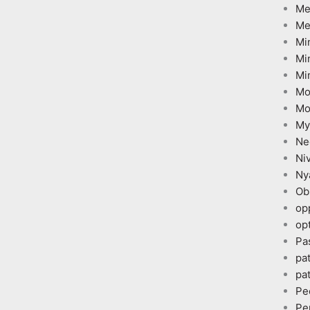
Me
Me
Mi
Mi
Mi
Mo
Mo
My
Ne
Ni
Ny
Ob
op
opt
Pa
pa
pa
Pe
Pe