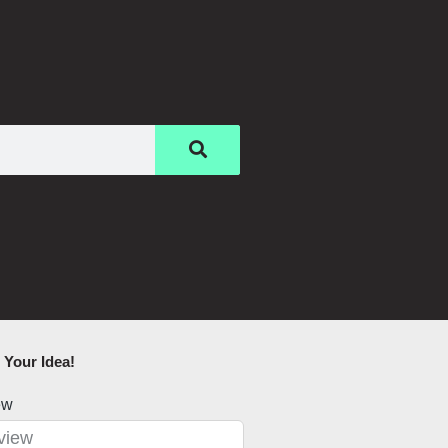
Your Idea!​
ew