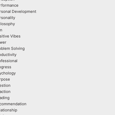
rformance
rsonal Development
rsonality
ilosophy
an
sitive Vibes
wer
oblem Solving
oductivity
ofessional
ogress
ychology
rpose
estion
action
ading
commendation
lationship