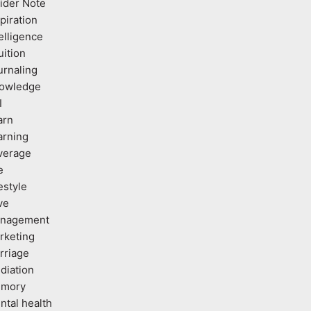
sider Note
piration
elligence
uition
urnaling
owledge
I
arn
arning
verage
e
estyle
ve
nagement
rketing
rriage
diation
mory
ntal health