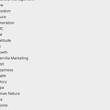
ow
eedom
ture
neration
MC
al
atitude
t
owth
errilla Marketing
bit
ppiness
alth
tory
pe
man Nature
ea
come