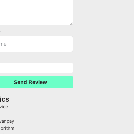
e
o
Send Review
ics
vice
yanpay
gorithm