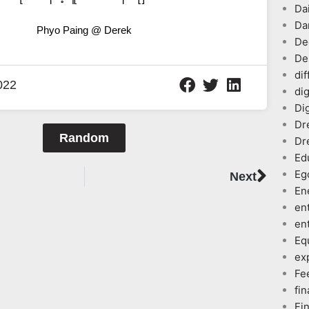
Dai
Da
Phyo Paing @ Derek
De
De
dif
022
dig
Dig
Dr
Random
Dr
Ed
Next
Eg
Next
En
en
en
Eq
ex
Fe
fin
Fi