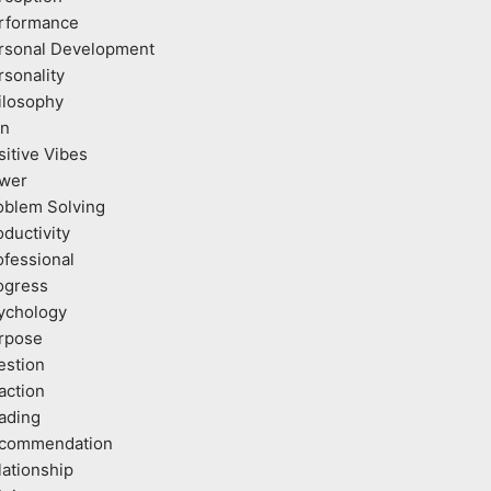
rformance
rsonal Development
rsonality
ilosophy
an
sitive Vibes
wer
oblem Solving
oductivity
ofessional
ogress
ychology
rpose
estion
action
ading
commendation
lationship