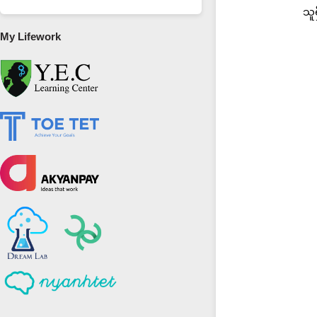
သူ
My Lifework