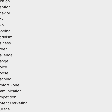
bition
tention
havior
ok
ain
anding
ddhism
siness
reer
allenge
ange
oice
oose
aching
mfort Zone
mmunication
mpetition
ntent Marketing
urage