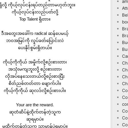
am
ရှိလို့ ကိုယ့်လုပ်ငန်းရပ်တည်တာမဟုတ်ဘူး။
At
ကိုယ့်လုပ်ငန်းလည်ပတ်လို့
Be
Top Talent ရှိတာ။
bo
Br
ဒီအတွေးအခေါ်က radical ဆန်ပေမယ့်
Br
ဘဝအမြင်ကို လှုပ်ခတ်ပြောင်းလဲ
Bu
ပေးနိုင်စွမ်းရှိတယ်။
Bu
Ca
ကိုယ့်ကိုကိုယ် အမှိုက်လို့စဉ်းစားတာ၊
Ch
အသုံးမကျဘူးလို့ စဉ်းစားတာ၊
Ch
လိုအပ်နေသေးတယ်လို့စဉ်းစားပြီး
Ch
စိတ်ညစ်တတ်တာ ဖျောက်ပါ။
Ch
Co
ကိုယ့်ကိုကိုယ် ဆုလဒ်လို့စဉ်းစားပါ။
Co
co
Your are the reward.
Co
ဆုတံဆိပ်နဲ့ထိုက်တန်တဲ့သူက
Co
ဆုရမှာပဲ။
Co
မထိုက်တန်တဲ့သူက သာမာန်ပဲရမှာပဲ။