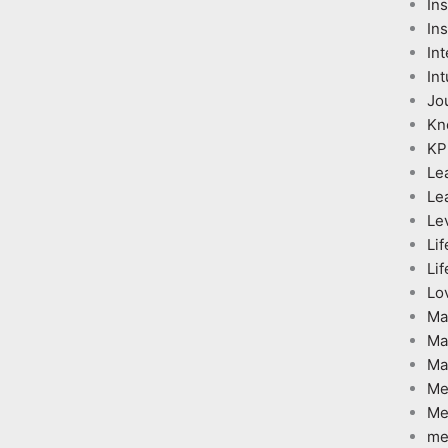
In
Ins
Int
Int
Jo
Kn
KP
Le
Le
Le
Lif
Lif
Lo
Ma
Ma
Ma
Me
Me
me