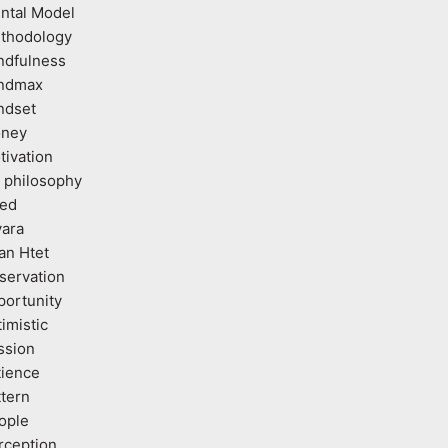
ntal Model
thodology
ndfulness
ndmax
ndset
ney
tivation
 philosophy
ed
vara
an Htet
servation
portunity
imistic
ssion
tience
ttern
ople
rception