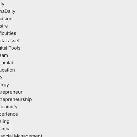
ly
naDaily
cision
sire
ficulties
ital asset
ital Tools
eam
eamlab
ucation
o
ergy
trepreneur
trepreneurship
uanimity
perience
eling
ancial
nancial Management