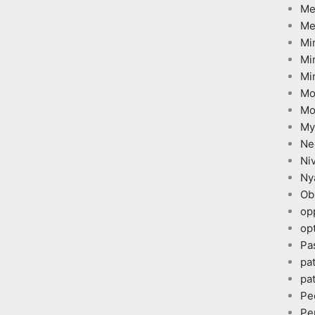
Me
Me
Mi
Mi
Mi
Mo
Mo
My
Ne
Ni
Ny
Ob
op
opt
Pa
pa
pa
Pe
Pe