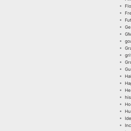
Fl
Fr
Fu
Ge
G
go
Gr
gri
Gr
Gu
Ha
Ha
He
his
Ho
Hu
Id
In