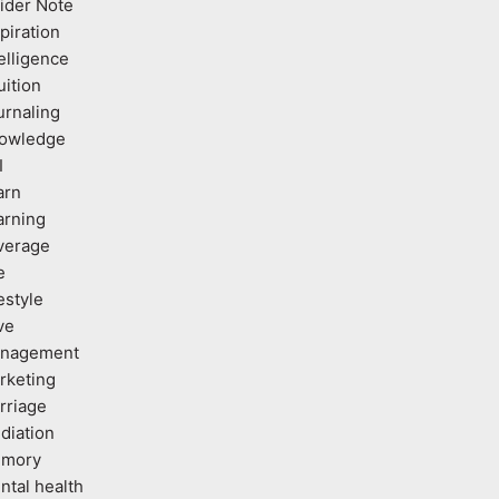
sider Note
piration
elligence
uition
urnaling
owledge
I
arn
arning
verage
e
estyle
ve
nagement
rketing
rriage
diation
mory
ntal health