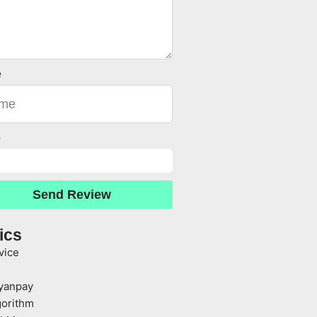
e
o
Send Review
ics
vice
yanpay
gorithm