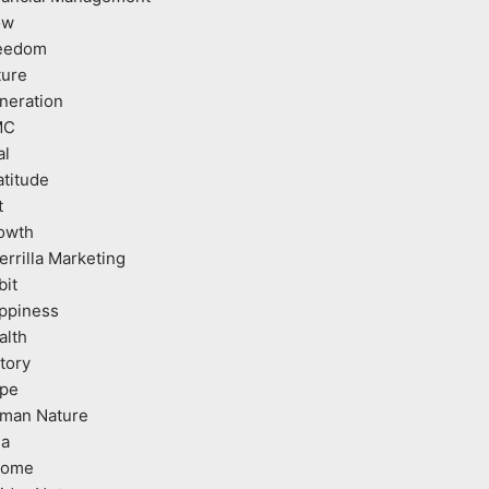
ow
eedom
ture
neration
MC
al
atitude
t
owth
errilla Marketing
bit
ppiness
alth
tory
pe
man Nature
ea
come