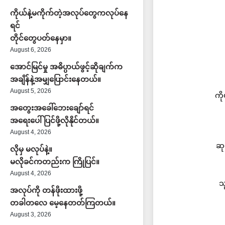
ကိုယ်နဲ့မကိုက်တဲ့အလုပ်တွေကလုပ်နေ
ရင်
တိုင်တွေပတ်နေမှာ။
August 6, 2026
အောင်မြင်မှု အဓိပ္ပာယ်ဖွင့်ဆိုချက်က
အချိန်နဲ့အမျှပြောင်းနေတယ်။
August 5, 2026
ကိ
အတွေးအခေါ်ဘေးချော်ရင်
အရေးပေါ်ပြင်ဖို့လိုနိုင်တယ်။
August 4, 2026
ဆု
လိုမှ မလုပ်နဲ့။
မလိုခင်ကတည်းက ကြိုပြင်။
August 4, 2026
သ
အလုပ်ကို တန်ဖိုးထားဖို့
တခါတလေ မေ့နေတတ်ကြတယ်။
August 3, 2026