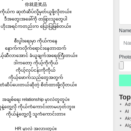
你就是奖品
ကိုယ်က ဆုတံဆိပ်လို့မှတ်ယူဖို့လိုတယ်။
ဒီအတွေးအခေါ်ကို တခြားသူတွေပါ
ဟိုးအရင်ကတည်းက ပြောပြဖြစ်တယ်။
Nam
စီးပွါးရေးမှာ ကိုယ်ကနေ
နောက်ကလိုက်ရောင်းနေတာထက်
ုယ့်ဆီလာအောင် ခံယူချက်အရေးကြီးတယ်။
Phot
ဒါကတော့ ကိုယ့်ကိုကိုယ်
ကိုယ့်လုပ်ငန်းကိုကိုယ်
ကိုယ့်ဖောက်သည်တွေအတွက်
တံဆိပ်ပေးတယ်ဆိုတဲ့ စိတ်ထားဖို့လိုတယ်။
Top
အချစ်ရေး relationship မှာလဲတူတူပဲ။
Ad
ူနဲ့တွေ့လို ကိုယ်ကံကောင်းတာမဟုတ်ဘူး။
AI
ကိုယ်နဲ့တွေ့လို့ သူကံကောင်းတာ။
Ak
Al
HR မှာလဲ အလားတူပဲ။