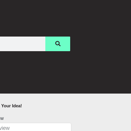
Your Idea!​
ew