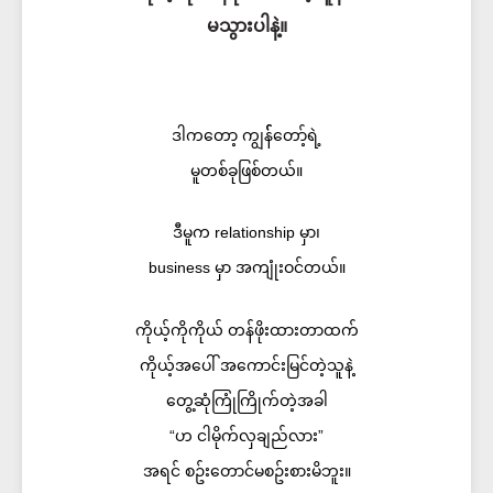
မသွားပါနဲ့။
ဒါကတော့ ကျွန််တော့်ရဲ့
မူတစ်ခုဖြစ်တယ်။
ဒီမူက relationship မှာ၊​
business မှာ အကျုံးဝင်တယ်။
ကိုယ့်ကိုကိုယ် တန်ဖိုးထားတာထက်
ကိုယ့်အပေါ် အကောင်းမြင်တဲ့သူနဲ့
တွေ့ဆုံကြုံကြိုက်တဲ့အခါ
“ဟ ငါမိုက်လှချည်လား”
အရင် စဥ်းတောင်မစဥ်းစားမိဘူး။