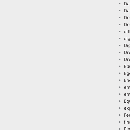
Dai
Da
De
De
dif
dig
Dig
Dr
Dr
Ed
Eg
En
en
en
Eq
ex
Fe
fin
Fi