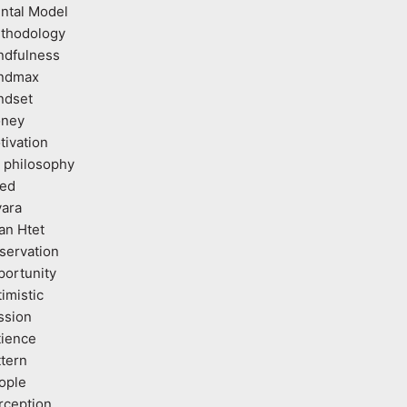
ntal Model
thodology
ndfulness
ndmax
ndset
ney
tivation
 philosophy
ed
vara
an Htet
servation
portunity
imistic
ssion
tience
ttern
ople
rception