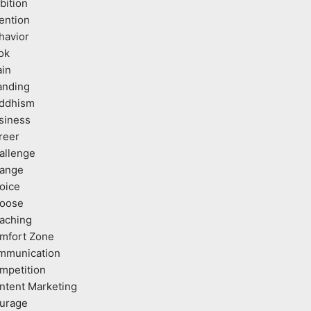
bition
tention
havior
ok
ain
anding
ddhism
siness
reer
allenge
ange
oice
oose
aching
mfort Zone
mmunication
mpetition
ntent Marketing
urage