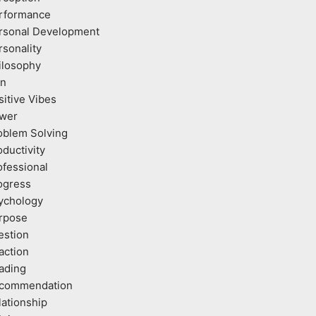
rformance
rsonal Development
rsonality
ilosophy
an
sitive Vibes
wer
oblem Solving
oductivity
ofessional
ogress
ychology
rpose
estion
action
ading
commendation
lationship