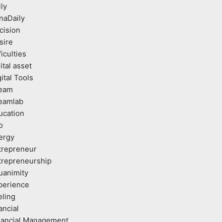
ly
naDaily
cision
sire
ficulties
ital asset
ital Tools
eam
eamlab
ucation
o
ergy
trepreneur
trepreneurship
uanimity
perience
eling
ancial
nancial Management