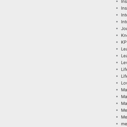
In
Ins
Int
Int
Jo
Kn
KP
Le
Le
Le
Lif
Lif
Lo
Ma
Ma
Ma
Me
Me
me