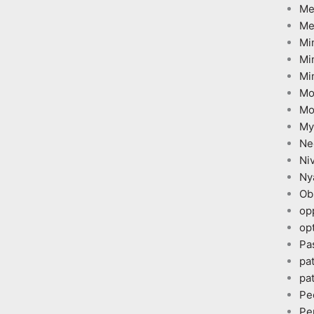
Me
Me
Mi
Mi
Mi
Mo
Mo
My
Ne
Ni
Ny
Ob
op
opt
Pa
pa
pa
Pe
Pe