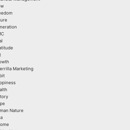
ow
eedom
ture
neration
MC
al
atitude
t
owth
errilla Marketing
bit
ppiness
alth
tory
pe
man Nature
ea
come