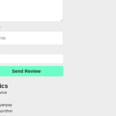
e
o
Send Review
ics
vice
yanpay
gorithm