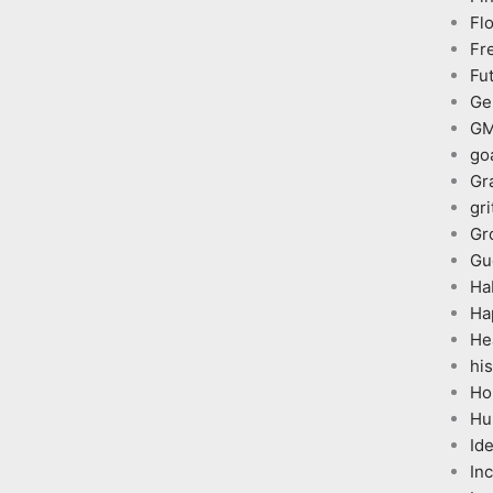
Fl
Fr
Fu
Ge
G
go
Gr
gri
Gr
Gu
Ha
Ha
He
his
Ho
Hu
Id
In