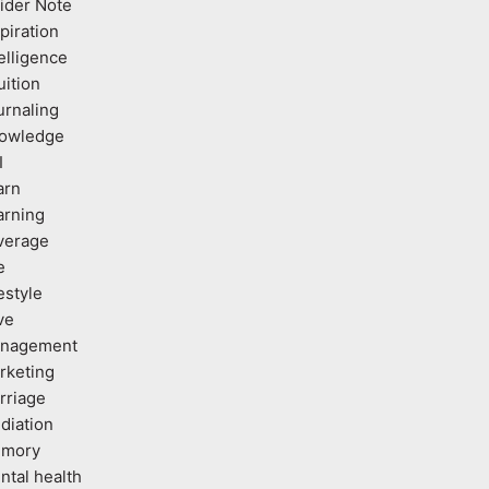
sider Note
piration
elligence
uition
urnaling
owledge
I
arn
arning
verage
e
estyle
ve
nagement
rketing
rriage
diation
mory
ntal health