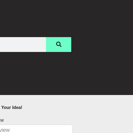
Your Idea!​
ew