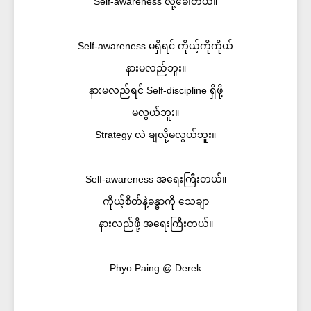
Self-awareness လို့ခေါ်တယ်။
Self-awareness မရှိရင် ကိုယ့်ကိုကိုယ်
နားမလည်ဘူး။
နားမလည်ရင် Self-discipline ရှိဖို့
မလွယ်ဘူး။
Strategy လဲ ချလို့မလွယ်ဘူး။
Self-awareness အရေးကြီးတယ်။
ကိုယ့်စိတ်နဲ့ခန္ဓာကို သေချာ
နားလည်ဖို့ အရေးကြီးတယ်။
Phyo Paing @ Derek