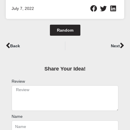
July 7, 2022
Random
Prev
Ne
Back
Next
Share Your Idea!​
Review
Name