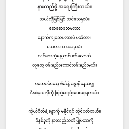
နားလည်ဖို့ အရေးကြီးတယ်။
ဘယ်လိုဖြစ်ဖြစ် သင်သေမှာပဲ။
စောစောသေမလား
နောက်ကျသေမလားပဲ မသိတာ။
သေတာက သေမှာပဲ။
သင်သေတဲ့နေ့ တစ်ပတ်လောက်
လူတွေ ဝမ်းနည်းကောင်းဝမ်းနည်းမယ်။
မသေခင်တော့ စိတ်နဲ့ ခန္ဓာရှိနေသမျှ
ဒီနှစ်ခုအလိုကို ဖြည့်ဆည်းပေးနေရတယ်။
ကိုယ်စိတ်နဲ့ ခန္ဓာကို မနိုင်ရင် တိုင်ပတ်တယ်။
ဒီနှစ်ခုကို နားလည်သတိပြုမိတာကို