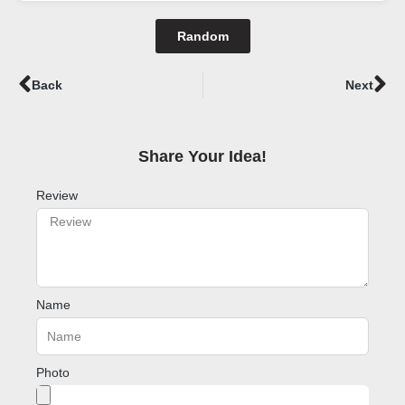
Random
Prev
Ne
Back
Next
Share Your Idea!​
Review
Name
Photo