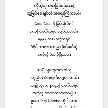
ကိုယ့်မျက်နှာမြင်ရင်ဘာနဲ့
တွဲမြင်စေချင်လဲ အရေးကြီးတယ်။
Coca Cola ကို မြင်လိုက်ရင်
အသံကြားလိုက်ရင် ပျော်လာတယ်။
Apple လို့ပြောလိုက်ရင်
ဒီဇိုင်းကာလာ ဘာညာ မိုက်မယ်ဆို
အလိုလို ခံစားမိပြီးသား။
တချို့လူတွေကလဲ အဲ့လို
မတူညီတဲ့ ခံစားချက်တွေပေးတယ်။
တချို့လူတွေ နာမည်ကြားလိုက်ရင်
အလိုလို အားတတ်လာတာမျိုး။
ဥပမာ Tony Robbins ဆိုပါတော့။