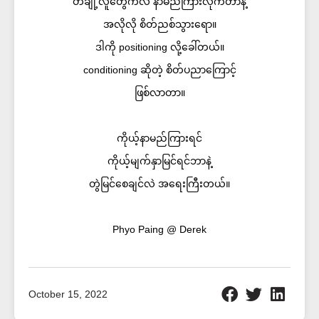
တချို့လူတွေကလဲ နာမည်ကြားလိုက်တာနဲ့
အလိုလို စိတ်ညစ်သွားရော။
ဒါကို positioning လို့ခေါ်တယ်။
conditioning ဆိုတဲ့ စိတ်ပညာကြောင့်
ဖြစ်လာတာ။
ကိုယ့်နာမည်ကြားရင်
ကိုယ့်မျက်နှာမြင်ရင်ဘာနဲ့
တွဲမြင်စေချင်လဲ အရေးကြီးတယ်။
Phyo Paing @ Derek
October 15, 2022