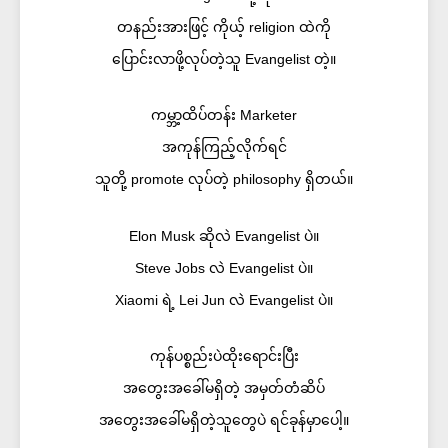
တနည်းအားဖြင့် ကိုယ့် religion ထဲကို
ပြောင်းလာဖို့လုပ်တဲ့သူ Evangelist တဲ့။
ကမ္ဘာ့ထိပ်တန်း Marketer
အကုန်ကြည့်လိုက်ရင်
သူတို့ promote လုပ်တဲ့ philosophy ရှိတယ်။​
Elon Musk ဆိုလဲ Evangelist ပဲ။
Steve Jobs လဲ Evangelist ပဲ။
Xiaomi ရဲ့ Lei Jun လဲ Evangelist ပဲ။
ကုန်ပစ္စည်းပဲထိုးရောင်းပြီး
အတွေးအခေါ်မရှိတဲ့ အမှတ်တံဆိပ်
အတွေးအခေါ်မရှိတဲ့သူတွေပဲ ရင်ခုန်မှာပေါ့။