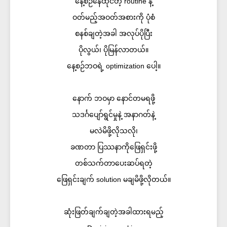
နေ့စဉ်နေထိုင်တဲ့ routine နဲ့
ဝတ်မည့်အဝတ်အစားကို ပုံစံ
စနစ်ချတဲ့အခါ အလုပ်ပိုပြီး
ပိုလွယ်၊ ပိုမြန်လာတယ်။
နေ့စဉ်ဘဝရဲ့ optimization ပေါ့။
နောက် ဘဝမှာ နောင်တမရဖို့
သဒင်္ဂပျော်ရွင်မှုနဲ့ အနာဂတ်နဲ့
မလဲမိဖို့လိုသလို၊
ခဏတာ ပြဿနာကိုဖြေရှင်းဖို့
တစ်သက်တာပေးဆပ်ရတဲ့
ဖြေရှင်းချက် solution မချမိဖို့လိုတယ်။
ဆုံးဖြတ်ချက်ချတဲ့အခါထားရမည့်