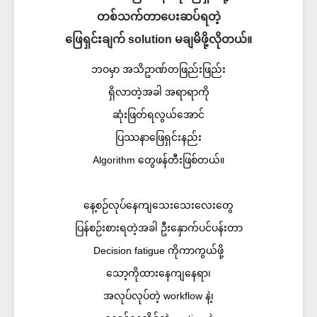
တစ်သက်တာပေးဆပ်ရတဲ့
ဖြေရှင်းချက် solution မချမိဖို့လိုတယ်။
ဘဝမှာ အသိဥာဏ်တဖြည်းဖြည်း
ရှိလာတဲ့အခါ အရာရာကို
ဆုံးဖြတ်ရလွယ်အောင်
ပြဿနာဖြေရှင်းနည်း
Algorithm တွေဖန်တီးဖြစ်တယ်။
နေ့စဉ်လုပ်နေကျသေးသေးလေးတွေ
ပြန်စဉ်းစားရတဲ့အခါ ဦးနှောက်ပင်ပန်းတာ
Decision fatigue ကိုကာကွယ်ဖို့
သော့ကိုထားနေကျနေရာ၊
အလုပ်လုပ်တဲ့ workflow နဲ့၊