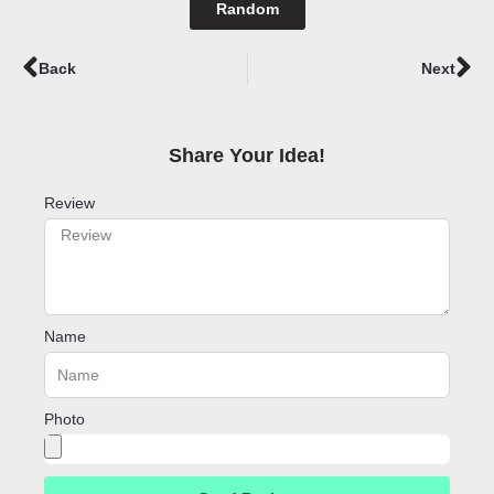
Random
Prev
Ne
Back
Next
Share Your Idea!​
Review
Name
Photo