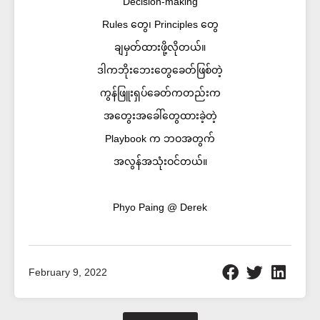
Decision-making
Rules တွေ၊ Principles တွေ
ချမှတ်ထားဖို့လိုတယ်။
ဒါကဘိုးဘေးတွေခေတ်ဖြစ်တဲ့
ကွန်ဖြူးရှပ်ခေတ်ကတည်းက
အတွေးအခေါ်တွေထားခဲ့တဲ့
Playbook က ဘဝအတွက်
အလွန်အသုံးဝင်တယ်။
Phyo Paing @ Derek
February 9, 2022