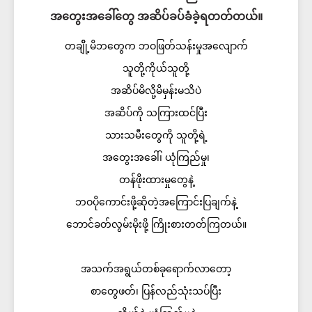
အတွေးအခေါ်တွေ အဆိပ်ခပ်ခံခဲ့ရတတ်တယ်။
တချိို့မိဘတွေက ဘဝဖြတ်သန်းမှုအလျောက်
သူတို့ကိုယ်သူတို့
အဆိပ်မိလို့မိမှန်းမသိပဲ
အဆိပ်ကို သကြားထင်ပြီး
သားသမီးတွေကို သူတို့ရဲ့
အတွေးအခေါ်၊ ယုံကြည်မှု၊
တန်ဖိုးထားမှုတွေနဲ့
ဘဝပိုကောင်းဖို့ဆိုတဲ့အကြောင်းပြချက်နဲ့
ဘောင်ခတ်လွမ်းမိုးဖို့ ကြိုးစားတတ်ကြတယ်။
အသက်အရွယ်တစ်ခုရောက်လာတော့
စာတွေဖတ်၊ ပြန်လည်သုံးသပ်ပြီး