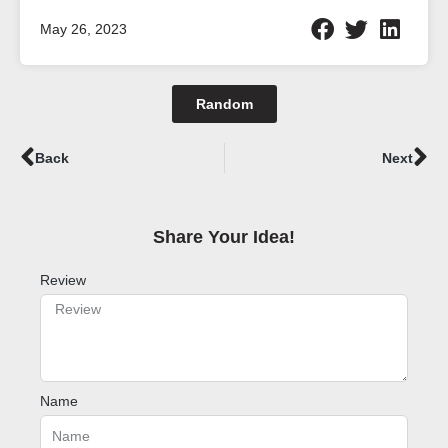
May 26, 2023
Random
Prev
Ne
Back
Next
Share Your Idea!​
Review
Name