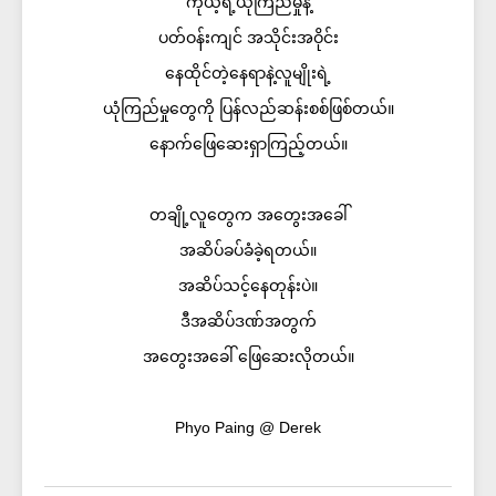
ကိုယ့်ရဲ့ယုံကြည်မှုနဲ့
ပတ်ဝန်းကျင် အသိုင်းအဝိုင်း
နေထိုင်တဲ့နေရာနဲ့လူမျိုးရဲ့
ယုံကြည်မှုတွေကို ပြန်လည်ဆန်းစစ်ဖြစ်တယ်။
နောက်ဖြေဆေးရှာကြည့်တယ်။
တချို့လူတွေက အတွေးအခေါ်
အဆိပ်ခပ်ခံခဲ့ရတယ်။
အဆိပ်သင့်နေတုန်းပဲ။
ဒီအဆိပ်ဒဏ်အတွက်
အတွေးအခေါ် ဖြေဆေးလိုတယ်။
Phyo Paing @ Derek