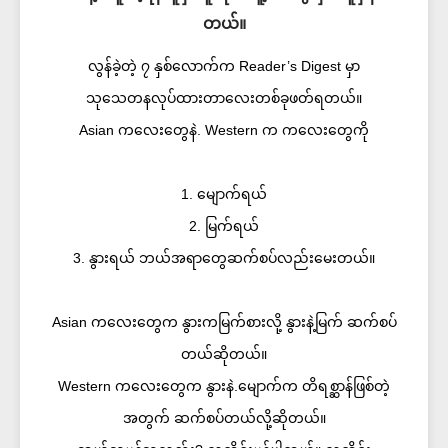
တယ်။
လွန်ခဲ့တဲ့ ၇ နှစ်လောက်က Reader’s Digest မှာ
သုသေတနလုပ်ထားတာလေးတစ်ခုဖတ်ရတယ်။
Asian ကလေးတွေနဲ. Western က ကလေးတွေကို
1. မျောက်ရယ်
2. မြက်ရယ်
3. နွားရယ် ဘယ်အရာတွေဆက်စပ်လည်းမေးတယ်။
Asian ကလေးတွေက နွားကမြက်စားလို့ နွားနဲ့မြက် ဆက်စပ်
တယ်ဆိုတယ်။
Western ကလေးတွေက နွားနဲ.မျောက်က တိရစ္ဆာန်ဖြစ်တဲ့
အတွက် ဆက်စပ်တယ်လို့ဆိုတယ်။