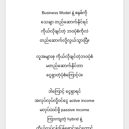
Business Model နဲ့ စနစ်ကို
သေချာ တည်ဆောက်နိုင်ရင်
ကိုယ်လိုချင်တဲ့ ဘဝပုံစံကိုလဲ
တည်ဆောက်လို့လွယ်သွားပြီ။
လူအများစု ကိုယ်လိုချင်တဲ့ဘဝပုံစံ
မတည်ဆောက်နိုင်တာ
ငွေရှာတဲ့ပုံစံကြောင့်ပဲ။
ဒါကြောင့် ငွေရှာရင်
အလုပ်လုပ်လို့ဝင်ငွေ active income
မလုပ်ပဲဝင်ဖို့ passive income
ကြားကျတဲ့ hybrid နဲ့
ကိုယ့်လုပ်ငန်းပြန်ရောင်းရင်တောင်