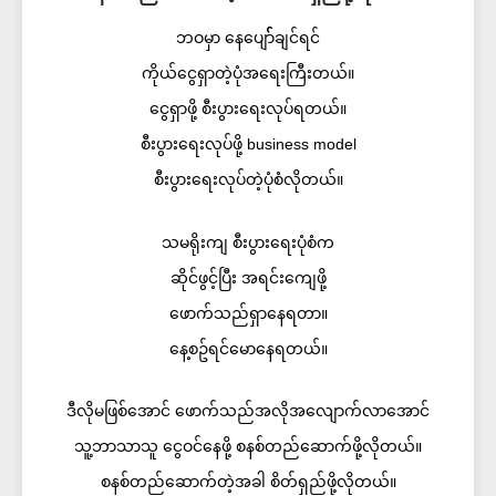
ဘဝမှာ နေပျော််ချင်ရင်
ကိုယ်ငွေရှာတဲ့ပုံအရေးကြီးတယ်။
ငွေရှာဖို့ စီးပွားရေးလုပ်ရတယ်။
စီးပွားရေးလုပ်ဖို့ business model
စီးပွားရေးလုပ်တဲ့ပုံစံလိုတယ်။​
သမရိုးကျ စီးပွားရေးပုံစံက
ဆိုင်ဖွင့်ပြီး အရင်းကျေဖို့
ဖောက်သည်ရှာနေရတာ။
နေ့စဥ်ရင်မောနေရတယ်။​
ဒီလိုမဖြစ်အောင် ဖောက်သည်အလိုအလျောက်လာအောင်
သူ့ဘာသာသူ ငွေဝင်နေဖို့ စနစ်တည်ဆောက်ဖို့လိုတယ်။
စနစ်တည်ဆောက်တဲ့အခါ စိတ်ရှည်ဖို့လိုတယ်။