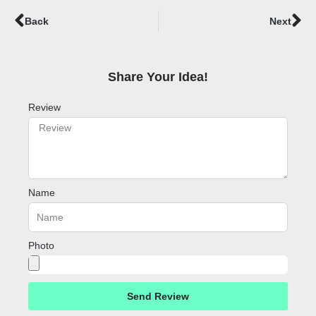
Prev
Ne
Back
Next
Share Your Idea!​
Review
Name
Photo
Send Review