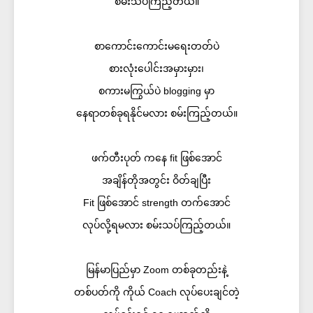
စမ်းသပ်ကြည့်တယ်။
စာကောင်းကောင်းမရေးတတ်ပဲ
စားလုံးပေါင်းအမှားမှား၊
စကားမကြွယ်ပဲ blogging မှာ
နေရာတစ်ခုရနိုင်မလား စမ်းကြည့်တယ်။
ဖက်တီးပုတ် ကနေ fit ဖြစ်အောင်
အချိန်တိုအတွင်း ဝိတ်ချပြီး
Fit ဖြစ်အောင် strength တက်အောင်
လုပ်လို့ရမလား စမ်းသပ်ကြည့်တယ်။
မြန်မာပြည်မှာ Zoom တစ်ခုတည်းနဲ့
တစ်ပတ်ကို ကိုယ် Coach လုပ်ပေးချင်တဲ့