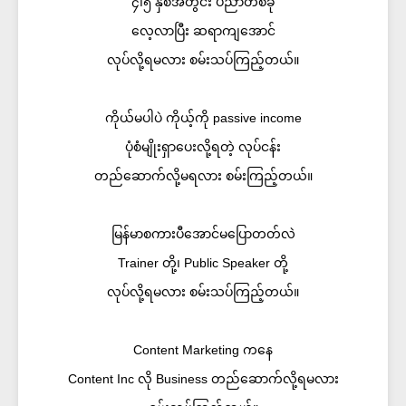
၄၊၅ နှစ်အတွင်း ပညာတစ်ခု
လေ့လာပြီး ဆရာကျအောင်
လုပ်လို့ရမလား စမ်းသပ်ကြည့်တယ်။
ကိုယ်မပါပဲ ကိုယ့်ကို passive income
ပုံစံမျိုးရှာပေးလို့ရတဲ့ လုပ်ငန်း
တည်ဆောက်လို့မရလား စမ်းကြည့်တယ်။
မြန်မာစကားပီအောင်မပြောတတ်လဲ
Trainer တို့၊ Public Speaker တို့
လုပ်လို့ရမလား စမ်းသပ်ကြည့်တယ်။
Content Marketing ကနေ
Content Inc လို Business တည်ဆောက်လို့ရမလား