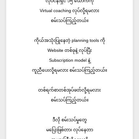
လုပ်ငန်းရှင် ၁၅ ယောက်ကို
Virtual coaching လုပ်လို့ရမလား
စမ်းသပ်ကြည့်တယ်။
ကိုယ်အသုံးပြုနေတဲ့ planning tools ကို
Website တစ်ခုနဲ့ လုပ်ပြီး
Subscription model နဲ့
ကူညီပေးလို့ရမလား စမ်းသပ်ကြည့်တယ်။
တစ်ရက်စာတစ်အုပ်ဖတ်လို့ရမလား
စမ်းသပ်ကြည့်တယ်။
ဒီလို စမ်းသပ်မှုတွေ
မပြောဖြစ်တာ၊ လုပ်နေတာ