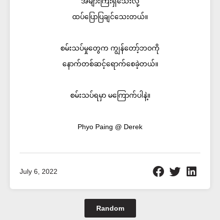
အများကြီးရှိသေးလို့
ထပ်ပြောပြချင်သေးတယ်။
စမ်းသပ်မှုတွေက ကျွန်တော့်ဘဝကို
နောက်တစ်ဆင့်ရောက်စေခဲ့တယ်။
စမ်းသပ်ရမှာ မကြောက်ပါနဲ့။
Phyo Paing @ Derek
July 6, 2022
Random