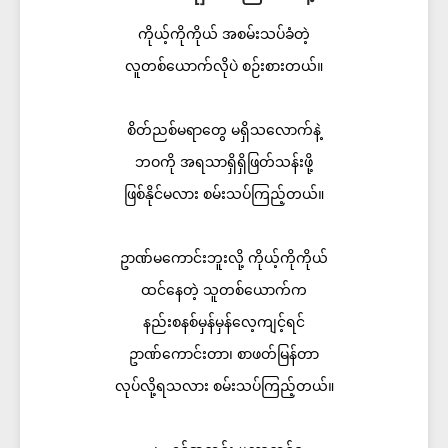
ကိုယ့်ကိုကိုယ် အစမ်းသပ်ခံတဲ့
လူတစ်ယောက်လိုပဲ စဉ်းစားတယ်။
စိတ်ညစ်မရာတွေ မရှိသလောက်နဲ့
ဘဝကို အရသာရှိရှိဖြတ်သန်းဖို့
ဖြစ်နိုင်မလား စမ်းသပ်ကြည့်တယ်။
ဥာဏ်မကောင်းဘူးလို့ ကိုယ့်ကိုကိုယ်
ထင်နေတဲ့ သူတစ်ယောက်က
နည်းစနစ်မှန်မှန်လေ့ကျင့်ရင်
ဥာဏ်ကောင်းတာ၊ စာဖတ်မြန်တာ
လုပ်လို့ရသလား စမ်းသပ်ကြည့်တယ်။