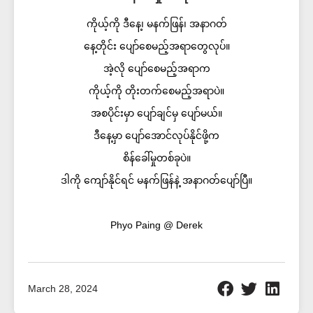
ကိုယ့်ကို ဒီနေ့၊ မနက်ဖြန်၊ အနာဂတ်
နေ့တိုင်း ပျော်စေမည့်အရာတွေလုပ်။
အဲ့လို ပျော်စေမည့်အရာက
ကိုယ့်ကို တိုးတက်စေမည့်အရာပဲ။
အစပိုင်းမှာ ပျော်ချင်မှ ပျော်မယ်။
ဒီနေ့မှာ ပျော်အောင်လုပ်နိုင်ဖို့က
စိန်ခေါ်မှုတစ်ခုပဲ။
ဒါကို ကျော်နိုင်ရင် မနက်ဖြန်နဲ့ အနာဂတ်ပျော်ပြီ။
Phyo Paing @ Derek
March 28, 2024