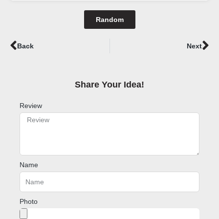
Random
Prev
Ne
Back
Next
Share Your Idea!​
Review
Name
Photo