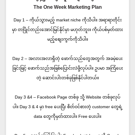
The One Week Marketing Plan
Day 1 – ကိုယ်သွားမည့် market niche ကိုသိပါ။ အရာရာတိုင်း
မှာ တပြိုင်တည်းအောင်မြင်နိုင်မှာ မဟုတ်ဘူး။ ကိုယ်ပစ်မှတ်ထား
မည့်စျေးကွက်ကိုသိပါ။
Day 2 – အလားအလာရှိတဲ့ ဖောက်သည်တွေအတွက် အခမဲ့ပေး
ခြင်းဖြင့် ဖောက်သည်အဖြစ်ပြောင်းလဲဖို့လုပ်ပါ။ ဥပမာ အကြံပေး
တဲ့ ဆောင်းပါးတစ်ခုဖြစ်နိုင်ပါတယ်။
Day 3 &4 – Facebook Page တစ်ခု သို့ Website တစ်ခုလုပ်
ပါ။ Day 3 & 4 မှာ free ပေးပြီး စိတ်ဝင်စားတဲ့ customer တွေရဲ့
data တွေကိုမှတ်ထားပါ။ Free ပေးပါ။