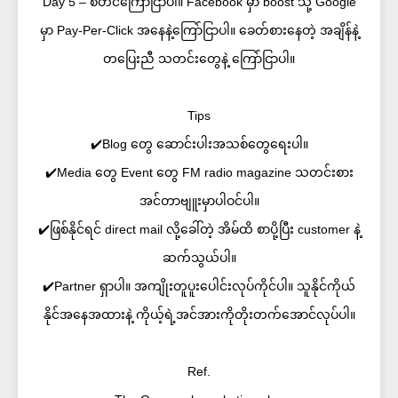
Day 5 – စတင်ကြော်ငြာပါ။ Facebook မှာ boost သို့ Google
မှာ Pay-Per-Click အနေနဲ့ကြော်ငြာပါ။ ခေတ်စားနေတဲ့ အချိန်နဲ့
တပြေးညီ သတင်းတွေနဲ့ ကြော်ငြာပါ။
Tips
✔️Blog တွေ ဆောင်းပါးအသစ်တွေရေးပါ။
✔️Media တွေ Event တွေ FM radio magazine သတင်းစား
အင်တာဗျူးမှာပါဝင်ပါ။
✔️ဖြစ်နိုင်ရင် direct mail လို့ခေါ်တဲ့ အိမ်ထိ စာပို့ပြီး customer နဲ့
ဆက်သွယ်ပါ။
✔️Partner ရှာပါ။ အကျိုးတူပူးပေါင်းလုပ်ကိုင်ပါ။ သူနိုင်ကိုယ်
နိုင်အနေအထားနဲ့ ကိုယ့်ရဲ့အင်အားကိုတိုးတက်အောင်လုပ်ပါ။
Ref.