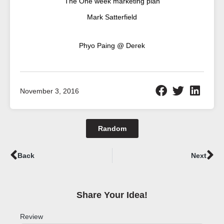
The One week marketing plan
Mark Satterfield
Phyo Paing @ Derek
November 3, 2016
Random
Prev
Ne
Back
Next
Share Your Idea!​
Review