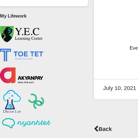
My Lifework
Even
July 10, 2021
Prev
Back