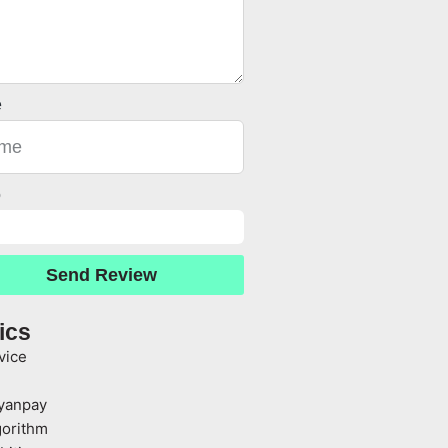
e
o
Send Review
ics
vice
yanpay
gorithm