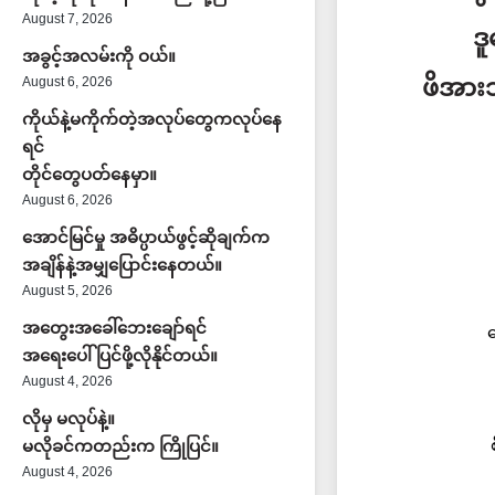
August 7, 2026
ဒ
အခွင့်အလမ်းကို ဝယ်။
August 6, 2026
ဖိအား
ကိုယ်နဲ့မကိုက်တဲ့အလုပ်တွေကလုပ်နေ
ရင်
တိုင်တွေပတ်နေမှာ။
August 6, 2026
အောင်မြင်မှု အဓိပ္ပာယ်ဖွင့်ဆိုချက်က
အချိန်နဲ့အမျှပြောင်းနေတယ်။
August 5, 2026
အတွေးအခေါ်ဘေးချော်ရင်
အရေးပေါ်ပြင်ဖို့လိုနိုင်တယ်။
August 4, 2026
လိုမှ မလုပ်နဲ့။
မလိုခင်ကတည်းက ကြိုပြင်။
August 4, 2026