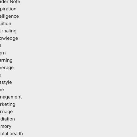
sider Note
piration
elligence
uition
urnaling
owledge
I
arn
arning
verage
e
estyle
ve
nagement
rketing
rriage
diation
mory
ntal health