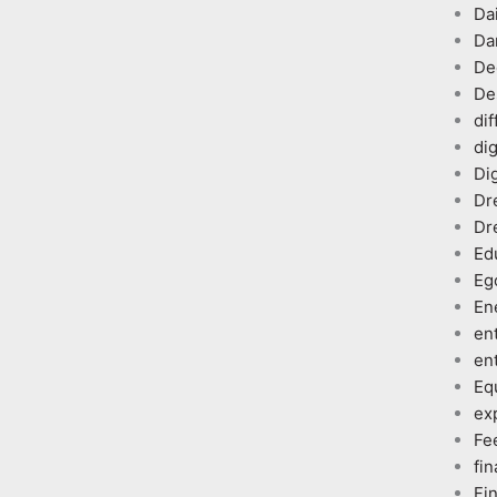
Dai
Da
De
De
dif
dig
Dig
Dr
Dr
Ed
Eg
En
en
en
Eq
ex
Fe
fin
Fi