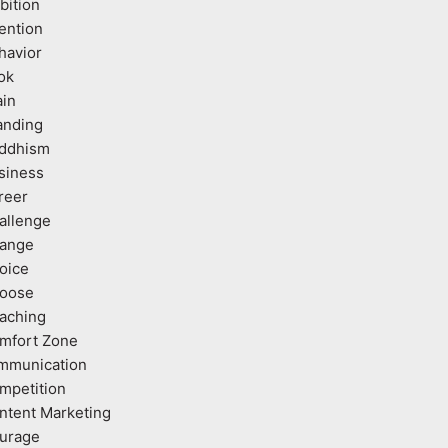
bition
tention
havior
ok
ain
anding
ddhism
siness
reer
allenge
ange
oice
oose
aching
mfort Zone
mmunication
mpetition
ntent Marketing
urage