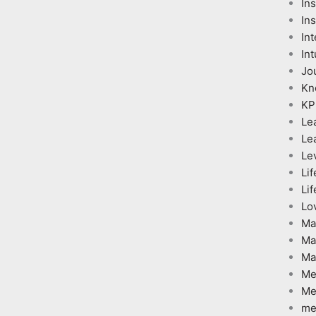
In
Ins
Int
Int
Jo
Kn
KP
Le
Le
Le
Lif
Lif
Lo
Ma
Ma
Ma
Me
Me
me