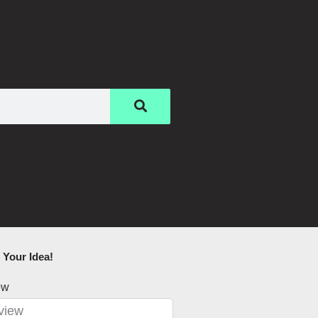
Your Idea!​
ew