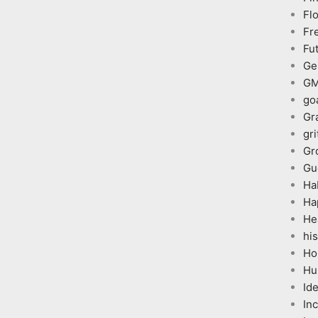
Fl
Fr
Fu
Ge
G
go
Gr
gri
Gr
Gu
Ha
Ha
He
his
Ho
Hu
Id
In