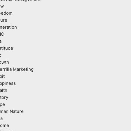
ow
eedom
ture
neration
MC
al
atitude
t
owth
errilla Marketing
bit
ppiness
alth
tory
pe
man Nature
ea
come