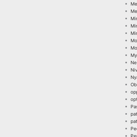
Me
Me
Mi
Mi
Mi
Mo
Mo
My
Ne
Ni
Ny
Ob
op
opt
Pa
pa
pa
Pe
Pe