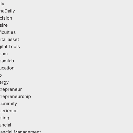
ly
naDaily
cision
sire
ficulties
ital asset
ital Tools
eam
eamlab
ucation
o
ergy
trepreneur
trepreneurship
uanimity
perience
eling
ancial
nancial Management