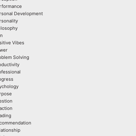
rformance
rsonal Development
rsonality
ilosophy
an
sitive Vibes
wer
oblem Solving
oductivity
ofessional
ogress
ychology
rpose
estion
action
ading
commendation
lationship