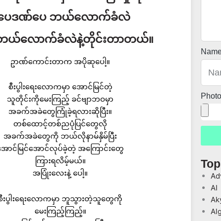
ူပေဒဏ်ပေ ဘယ်လောက်ခံလဲ
ဘယ်လောက်ခံလဲနဲ့တိုင်းတာတယ်။
Nam
ဥာဏ်ကောင်းတာက အပိုဆုပေါ့။
စီးပွါးရေးလောကမှာ အောင်မြင်တဲ့
Phot
သူတိုင်းကိုမေးကြည့် ခင်ဗျာဘဝမှာ
အခက်အခဲတွေကြုံခဲ့ရလားဆိုပြီး။
တစ်ထောင့်တစ်ညပုံပြင်တွေလို
အခက်အခဲတွေကို ဘယ်လိုနာမ်နှိမ်ပြီး
အောင်မြင်အောင်လုပ်ခဲ့တဲ့ အကြောင်းတွေ
ကြားရလိမ့်မယ်။
Top
အပြုံးလေးနဲ့ ပေါ့။
Ad
AI
စီးပွါးရေးလောကမှာ ဘူသွားတဲ့သူတွေကို
Ak
မေးကြည့်ကြည့်။
Al