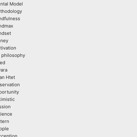
ntal Model
thodology
ndfulness
ndmax
ndset
ney
tivation
 philosophy
ed
vara
an Htet
servation
portunity
imistic
ssion
tience
ttern
ople
rception