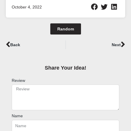
October 4, 2022
Random
Prev
Ne
Back
Next
Share Your Idea!​
Review
Name