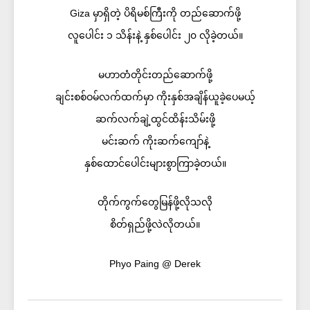
Giza မှာရှိတဲ့ ပိရိမစ်ကြီးကို တည်ဆောက်ဖို့
လူပေါင်း ၁ သိန်းနဲ့ နှစ်ပေါင်း ၂၀ လိုခဲ့တယ်။
မဟာတံတိုင်းတည်ဆောက်ဖို့
ချင်းစစ်ဝမ်လက်ထက်မှာ ကိုးနှစ်အချိန်ယူခဲ့ပေမယ့်
ဆက်လက်ချဲ့ထွင်ထိန်းသိမ်းဖို့
မင်းဆက် ကိုးဆက်ကျော်နဲ့
နှစ်ထောင်ပေါင်းများစွာကြာခဲ့တယ်။
တိုက်ကွက်တွေမြန်ဖို့လိုသလို
စိတ်ရှည်ဖို့လဲလိုတယ်။
Phyo Paing @ Derek