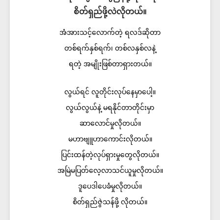
စိတ်ရှည်ဖို့လဲလိုတယ်။
အံအားသင့်လောက်တဲ့ ရလဒ်ဆိုတာ
တစ်ရက်နှစ်ရက်၊ တစ်လနှစ်လနဲ့
ရတဲ့ အမျိုးဖြစ်တာရှားတယ်။​
လွယ်ရင် လူတိုင်းလုပ်နေမှာပေါ့။
လွယ်လွယ်နဲ့ မရနိုင်တာတိုင်းမှာ
ဆာလောင်မှုလိုတယ်။
မဟာဗျူဟာကောင်းလိုတယ်။
ပြင်းထန်တဲ့လုပ်ရှားမှုတွေလိုတယ်။
အမြဲမပြတ်လေ့လာသင်ယူမှုလိုတယ်။
ဒူပေဒါပေခံမှုလိုတယ်။
စိတ်ရှည်ဇွဲသန်ဖို့ လိုတယ်။​