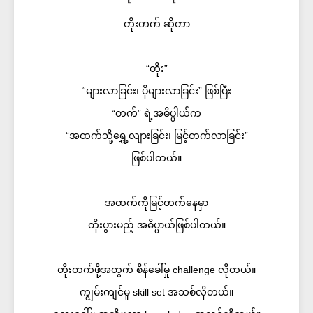
တိုးတက် ဆိုတာ
“တိုး”
“များလာခြင်း၊ ပိုများလာခြင်း” ဖြစ်ပြီး
“တက်” ရဲ့အဓိပ္ပါယ်က
“အထက်သို့ရွှေ့လျားခြင်း၊ မြင့်တက်လာခြင်း”
ဖြစ်ပါတယ်။
အထက်ကိုမြင့်တက်နေမှာ
တိုးပွားမည့် အဓိပ္ပာယ်ဖြစ်ပါတယ်။
တိုးတက်ဖို့အတွက် စိန်ခေါ်မှု challenge လိုတယ်။
ကျွမ်းကျင်မှု skill set အသစ်လိုတယ်။