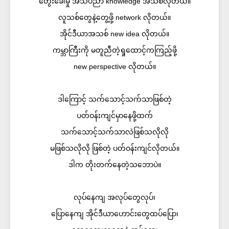
တွေးခေါ်မှု အသိပညာ knowledge အသစ်လိုတယ်။
လူသစ်တွေနဲ့တွေ့ဖို့ network လိုတယ်။
အိုင်ဒီယာအသစ် new idea လိုတယ်။
ကမ္ဘာကြီးကို မတူညီတဲ့ရှုထောင့်ကကြည့်ဖို့
new perspective လိုတယ်။
ဒါကြောင့် သက်သောင့်သက်သာဖြစ်တဲ့
ပတ်ဝန်းကျင်မှာနေဖို့ထက်
သက်သောင့်သက်သာလဲဖြစ်သလိုလို
မဖြစ်သလိုလို ဖြစ်တဲ့ ပတ်ဝန်းကျင်လိုတယ်။
ဒါက တိုးတက်နေတဲ့သဘောပဲ။
လုပ်နေကျ အလုပ်တွေလုပ်၊
ပြောနေကျ အိုင်ဒီယာဟောင်းတွေထပ်ပြော၊