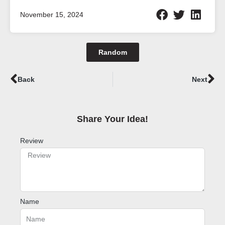
November 15, 2024
Random
Prev
Ne
Back
Next
Share Your Idea!​
Review
Name