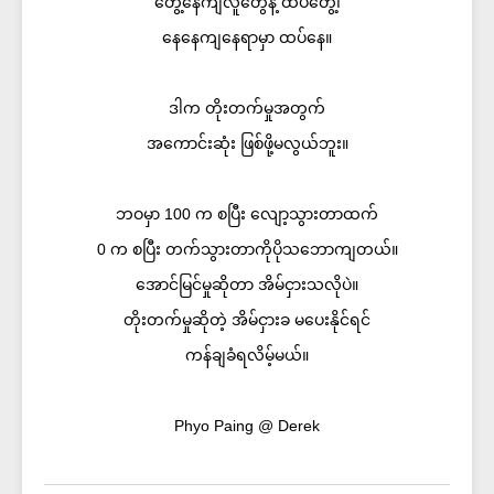
တွေ့နေကျလူတွေနဲ့ ထပ်တွေ့၊
နေနေကျနေရာမှာ ထပ်နေ။
ဒါက တိုးတက်မှုအတွက်
အကောင်းဆုံး ဖြစ်ဖို့မလွယ်ဘူး။
ဘဝမှာ 100 က စပြီး လျော့သွားတာထက်
0 က စပြီး တက်သွားတာကိုပိုသဘောကျတယ်။
အောင်မြင်မှုဆိုတာ အိမ်ငှားသလိုပဲ။
တိုးတက်မှုဆိုတဲ့ အိမ်ငှားခ မပေးနိုင်ရင်
ကန်ချခံရလိမ့်မယ်။
Phyo Paing @ Derek