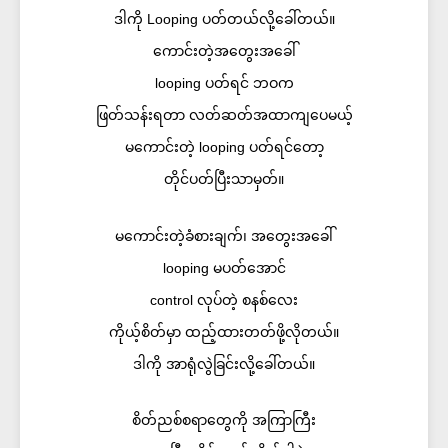
ဒါကို Looping ပတ်တယ်လို့ခေါ်တယ်။
ကောင်းတဲ့အတွေးအခေါ်
looping ပတ်ရင် ဘဝက
ဖြတ်သန်းရတာ လတ်ဆတ်အထာကျပေမယ့်
မကောင်းတဲ့ looping ပတ်ရင်တော့
တိုင်ပတ်ပြီးသာမှတ်။
မကောင်းတဲ့ခံစားချက်၊ အတွေးအခေါ်
looping မပတ်အောင်
control လုပ်တဲ့ စနစ်လေး
ကိုယ့်စိတ်မှာ ထည့်ထားတတ်ဖို့လိုတယ်။
ဒါကို အာရုံလွဲခြင်းလို့ခေါ်တယ်။
စိတ်ညစ်စရာတွေကို အကြာကြီး