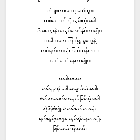
ကြုံဖူးလားတော့ မသိဘူး။
တစ်ယောက်ကို လွမ်းတဲ့အခါ
ဒီအတွေးနဲ့ အလုပ်မလုပ်နိုင်တာမျိုး။
တခါတလေ ကြည်နူးမှုတွေနဲ့
တစ်ရက်တာလုံး ဖြတ်သန်းရတာ
လတ်ဆတ်နေတာမျိုး။
တခါတလေ
တစ်ခုခုကို ဒေါသထွက်တဲ့အခါ၊
စိတ်အနှောက်အယှက်ဖြစ်တဲ့အခါ
အဲ့ဒီပုံစံမျိုးပဲ တစ်ရက်တာလုံး၊
ရက်ရှည်လများ လွမ်းမိုးနေတာမျိုး
ဖြစ်တတ်ကြတယ်။​