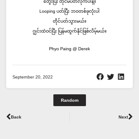
တွေးပြီး တိုင်မပတ်လိုက်ပါနဲ့။
Looping ပတ်ပြီး ဘဝတစ်ခုလုံးပါ
တိုင်ပတ်သွားမယ်။​
ဂျွင်းထဲဝင်ပြီး ပြန်မထွက်နိုင်ဖြစ်လိမ့်မယ်။
Phyo Paing @ Derek
September 20, 2022
Random
Prev
Ne
Back
Next