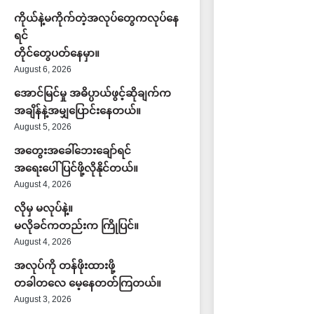
ကိုယ်နဲ့မကိုက်တဲ့အလုပ်တွေကလုပ်နေ
ရင်
တိုင်တွေပတ်နေမှာ။
August 6, 2026
အောင်မြင်မှု အဓိပ္ပာယ်ဖွင့်ဆိုချက်က
အချိန်နဲ့အမျှပြောင်းနေတယ်။
August 5, 2026
အတွေးအခေါ်ဘေးချော်ရင်
အရေးပေါ်ပြင်ဖို့လိုနိုင်တယ်။
August 4, 2026
လိုမှ မလုပ်နဲ့။
မလိုခင်ကတည်းက ကြိုပြင်။
August 4, 2026
အလုပ်ကို တန်ဖိုးထားဖို့
တခါတလေ မေ့နေတတ်ကြတယ်။
August 3, 2026