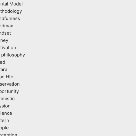
ntal Model
thodology
ndfulness
ndmax
ndset
ney
tivation
 philosophy
ed
vara
an Htet
servation
portunity
imistic
ssion
tience
ttern
ople
rception