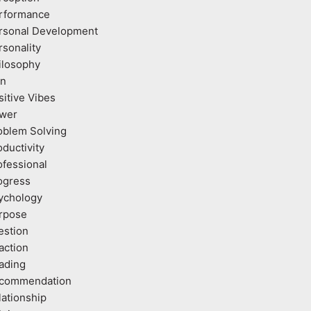
rformance
rsonal Development
rsonality
ilosophy
an
sitive Vibes
wer
oblem Solving
oductivity
ofessional
ogress
ychology
rpose
estion
action
ading
commendation
lationship