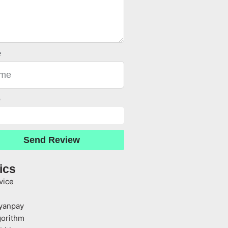
e
o
Send Review
ics
vice
yanpay
gorithm