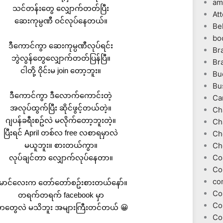
am
သင်တန်းတွေ လျှောက်တတ်ပြီး
At
ဆေးကုမ္ပဏီ ဝင်လုပ်နေတယ်။
Be
bo
ဒီကောင်ကွာ ဆေးကုမ္ပဏီလုပ်ရင်း
Br
ဘွဲလွန်တွေလျှောက်တတ်ပြန်ပြီ။
Br
ငါတို့ ဝိုင်းမ join တော့ဘူး။
Bu
Bu
ဒီကောင်ကွာ ဒီလောက်ကောင်းတဲ့
Ca
အလုပ်ထွက်ပြီး ဆိုင်ဖွင့်တယ်တဲ့။
Ch
ဂျပန်ခရီးစဥ်လဲ မလိုက်တော့ဘူးတဲ့။
Ch
ပြီးရင် April တစ်လ free လစာရမှာလဲ
Ch
မယူဘူး။ စားတယ်ကွာ။
Ch
Co
လုပ်ချင်တာ လျှောက်လုပ်နေတာ။
Co
co
ောင်လေးက တော်တော်စဥ်းစားတယ်နော်။
Co
တရက်တရက် facebook မှာ
Co
ာတွေလဲ မသိဘူး အများကြီးတင်တယ် 😀
Co