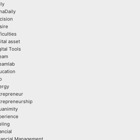
ly
naDaily
cision
sire
ficulties
ital asset
ital Tools
eam
eamlab
ucation
o
ergy
trepreneur
trepreneurship
uanimity
perience
eling
ancial
nancial Management