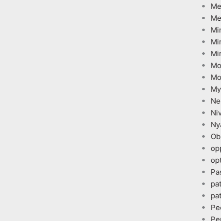
Me
Me
Mi
Mi
Mi
Mo
Mo
My
Ne
Ni
Ny
Ob
op
opt
Pa
pa
pa
Pe
Pe