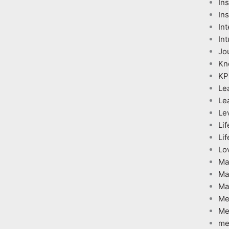
In
Ins
Int
Int
Jo
Kn
KP
Le
Le
Le
Lif
Lif
Lo
Ma
Ma
Ma
Me
Me
me