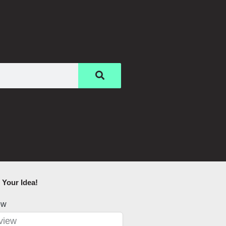
Your Idea!​
ew