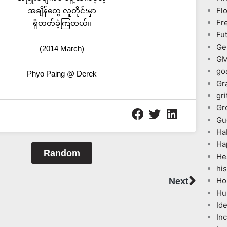
Fl
အချိန်တွေ လူတိုင်းမှာ
Fr
ရှိတတ်ခဲ့ကြတယ်။
Fu
Ge
(2014 March)
G
go
Phyo Paing @ Derek
Gr
gri
Gr
Gu
Ha
Ha
Random
He
his
Next
Ho
Next
Hu
Id
In