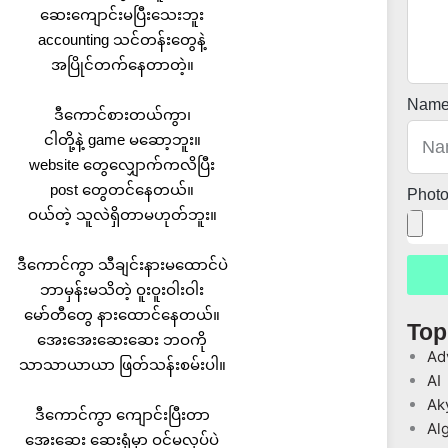
ဆေးကျောင်းမပြီးသေးဘူး
accounting သင်တန်းတွေနဲ့
အပြိုင်တက်နေတာတဲ့။
Nam
ဒီကောင်စားတယ်ကွာ၊
ငါတို့နဲ့ game မဆော့ဘူး။
website တွေလျှောက်ကလိပြီး
post တွေတင်နေတယ်။
Phot
ဝယ်တဲ့ သူလဲရှိတာမဟုတ်ဘူး။
ဒီကောင်ကွာ သီချင်းနားမထောင်ပဲ
ဘာမှန်းမသိတဲ့ ဝူးဝူးဝါးဝါး
မော်တီတွေ နားထောင်နေတယ်။
Top
အေးအေးဆေးဆေး ဘဝကို
Ad
သာသာယာယာ ဖြတ်သန်းစမ်းပါ။
AI
Ak
ဒီကောင်ကွာ ကျောင်းပြီးတာ
Al
အေးဆေး ဆေးရုံမှာ ဝင်မလုပ်ပဲ