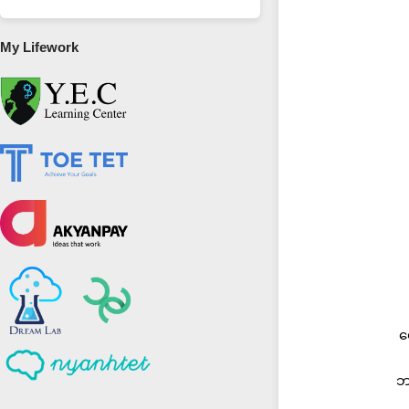
My Lifework
မ
ဘ