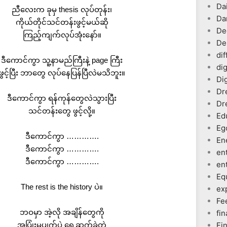
Dai
ညီလေးက ခုမှ thesis လုပ်တုန်း၊
Da
ကိုယ်တိုင်သင်တန်းဖွင့်မယ်ဆို
De
ကြည့်ကျက်လုပ်အုံးနော်။
De
dif
ဒီကောင်ကွာ သူ့နာမည်ကြီးနဲ့ page ကြီး
dig
ဖွင့်ပြီး ဘာတွေ လုပ်နေပြန်ပြီလဲမသိဘူး။
Dig
Dr
ဒီကောင်ကွာ ရန်ကုန်တွေလဲသွားပြီး
Dr
သင်တန်းတွေ ဖွင့်လို့။
Ed
Eg
ဒီကောင်ကွာ ………….
En
ဒီကောင်ကွာ ………….
en
ဒီကောင်ကွာ ………….
en
Eq
The rest is the history ပဲ။
ex
Fe
ဘဝမှာ အဲ့လို အချိန်တွေကို
fin
အပြုံးမပျက်ပဲ ရှေ့ဆက်ခဲ့တဲ့
Fi