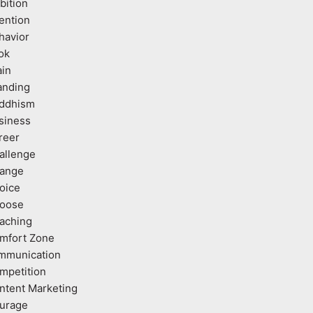
bition
tention
havior
ok
ain
anding
ddhism
siness
reer
allenge
ange
oice
oose
aching
mfort Zone
mmunication
mpetition
ntent Marketing
urage