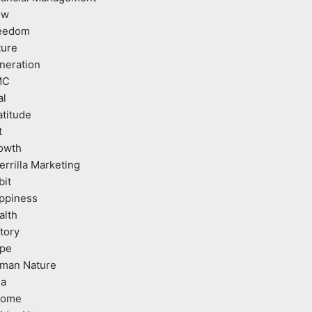
ow
eedom
ture
neration
MC
al
atitude
t
owth
errilla Marketing
bit
ppiness
alth
tory
pe
man Nature
ea
come