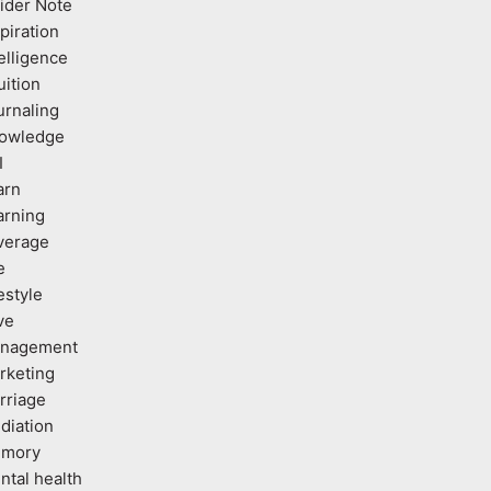
sider Note
piration
elligence
uition
urnaling
owledge
I
arn
arning
verage
e
estyle
ve
nagement
rketing
rriage
diation
mory
ntal health