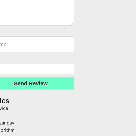
e
o
Send Review
ics
vice
yanpay
gorithm