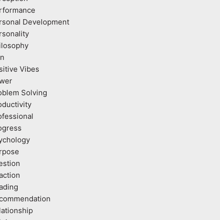
rformance
rsonal Development
rsonality
ilosophy
an
sitive Vibes
wer
oblem Solving
oductivity
ofessional
ogress
ychology
rpose
estion
action
ading
commendation
lationship