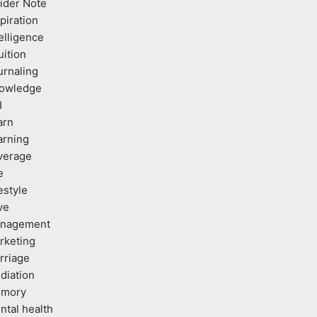
sider Note
piration
elligence
uition
urnaling
owledge
I
arn
arning
verage
e
estyle
ve
nagement
rketing
rriage
diation
mory
ntal health