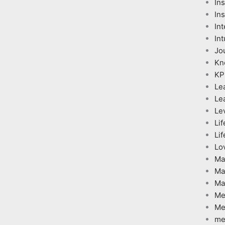
In
Ins
Int
Int
Jo
Kn
KP
Le
Le
Le
Lif
Lif
Lo
Ma
Ma
Ma
Me
Me
me