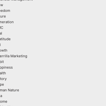
ow
eedom
ture
neration
MC
al
atitude
t
owth
errilla Marketing
bit
ppiness
alth
tory
pe
man Nature
ea
come