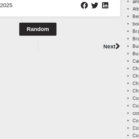
am
 2025
At
Be
bo
Random
Br
Br
Next
Bu
Next
Bu
Ca
Ch
Ch
Ch
Ch
Co
Co
co
Co
Co
Co