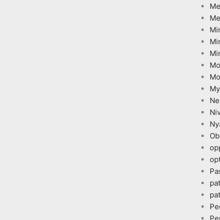
Me
Me
Mi
Mi
Mi
Mo
Mo
My
Ne
Ni
Ny
Ob
op
opt
Pa
pa
pa
Pe
Pe