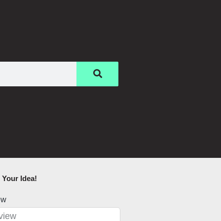
Your Idea!​
ew