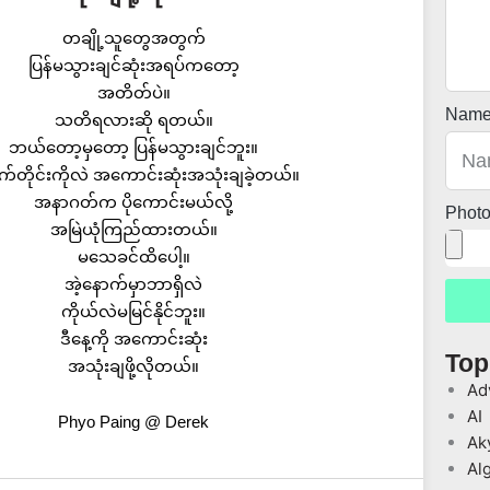
တချို့သူတွေအတွက်
ပြန်မသွားချင်ဆုံးအရပ်ကတော့
အတိတ်ပဲ။
Nam
သတိရလားဆို ရတယ်။
ဘယ်တော့မှတော့ ပြန်မသွားချင်ဘူး။
က်တိုင်းကိုလဲ အကောင်းဆုံးအသုံးချခဲ့တယ်။
အနာဂတ်က ပိုကောင်းမယ်လို့
Phot
အမြဲယုံကြည်ထားတယ်။
မသေခင်ထိပေါ့။
အဲ့နောက်မှာဘာရှိလဲ
ကိုယ်လဲမမြင်နိုင်ဘူး။
ဒီနေ့ကို အကောင်းဆုံး
Top
အသုံးချဖို့လိုတယ်။
Ad
AI
Phyo Paing @ Derek
Ak
Al