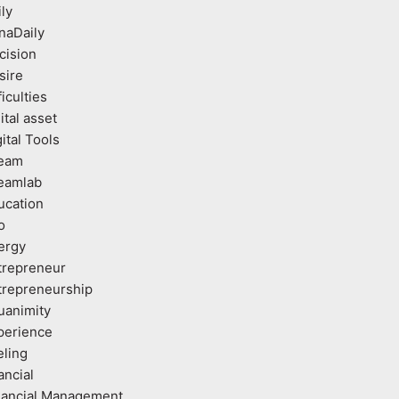
ly
naDaily
cision
sire
ficulties
ital asset
ital Tools
eam
eamlab
ucation
o
ergy
trepreneur
trepreneurship
uanimity
perience
eling
ancial
nancial Management