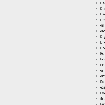
Dai
Da
De
De
dif
dig
Dig
Dr
Dr
Ed
Eg
En
en
en
Eq
ex
Fe
fin
Fi