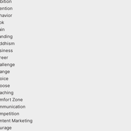
bition
tention
havior
ok
ain
anding
ddhism
siness
reer
allenge
ange
oice
oose
aching
mfort Zone
mmunication
mpetition
ntent Marketing
urage