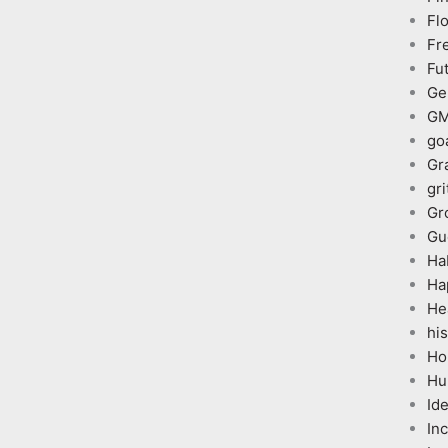
Fl
Fr
Fu
Ge
G
go
Gr
gri
Gr
Gu
Ha
Ha
He
his
Ho
Hu
Id
In