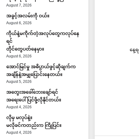
August 7, 2026
အခွင့်အလမ်းကို ဝယ်။
August 6, 2026
ကိုယ်နဲ့မကိုက်တဲ့အလုပ်တွေကလုပ်နေ
ရင်
တိုင်တွေပတ်နေမှာ။
နေ့ရ
August 6, 2026
အောင်မြင်မှု အဓိပ္ပာယ်ဖွင့်ဆိုချက်က
အချိန်နဲ့အမျှပြောင်းနေတယ်။
August 5, 2026
အတွေးအခေါ်ဘေးချော်ရင်
အရေးပေါ်ပြင်ဖို့လိုနိုင်တယ်။
August 4, 2026
လိုမှ မလုပ်နဲ့။
မလိုခင်ကတည်းက ကြိုပြင်။
August 4, 2026