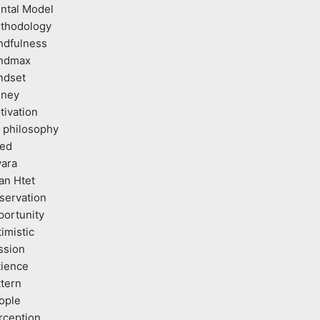
ntal Model
thodology
ndfulness
ndmax
ndset
ney
tivation
 philosophy
ed
vara
an Htet
servation
portunity
imistic
ssion
tience
ttern
ople
rception