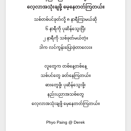
လေ့လာအသုံးချဖို့ မေ့နေတတ်ကြတယ်။
သစ်တစ်ပင်ခုတ်လို့ ၈ နာရီကြာမယ်ဆို
၆ နာရီကို ပုဆိန်သွေးပြီး
၂ နာရီကို သစ်ခုတ်မယ်တဲ့။
ဒါက လင်ကွန်းပြောခဲ့တာလေး။
လူတွေက တစ်နေ့တစ်နေ့
သစ်ပင်တွေ ခတ်နေကြတယ်။
ဓားတွေဖို့၊ ပုဆိန်သွေးဖို့၊
နည်းပညာအသစ်တွေ
လေ့လာအသုံးချဖို့ မေ့နေတတ်ကြတယ်။
Phyo Paing @ Derek