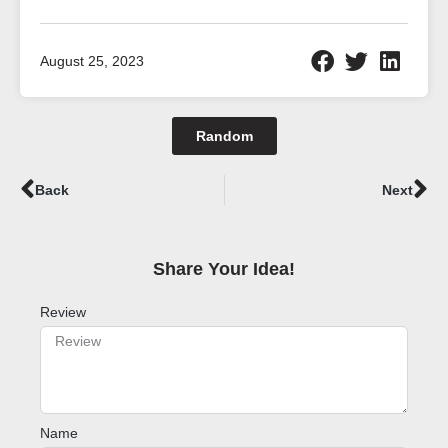
August 25, 2023
Random
Prev
Ne
Back
Next
Share Your Idea!​
Review
Name