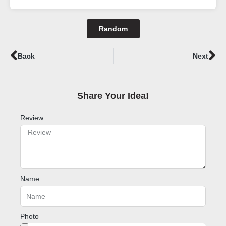
Random
Prev
Ne
Back
Next
Share Your Idea!​
Review
Name
Photo