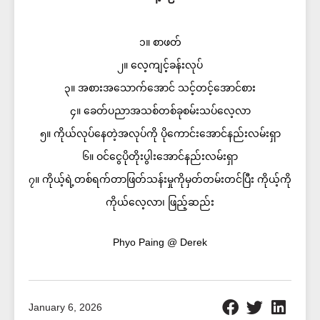
၁။ စာဖတ်
၂။ လေ့ကျင့်ခန်းလုပ်
၃။ အစားအသောက်အောင် သင့်တင့်အောင်စား
၄။ ခေတ်ပညာအသစ်တစ်ခုစမ်းသပ်လေ့လာ
၅။ ကိုယ်လုပ်နေတဲ့အလုပ်ကို ပိုကောင်းအောင်နည်းလမ်းရှာ
၆။ ဝင်ငွေပိုတိုးပွါးအောင်နည်းလမ်းရှာ
၇။ ကိုယ့်ရဲ့တစ်ရက်တာဖြတ်သန်းမှုကိုမှတ်တမ်းတင်ပြီး ကိုယ့်ကို
ကိုယ်လေ့လာ၊ ဖြည့်ဆည်း
Phyo Paing @ Derek
January 6, 2026