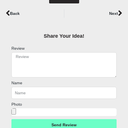
Prev
Ne
Back
Next
Share Your Idea!​
Review
Name
Photo
Send Review