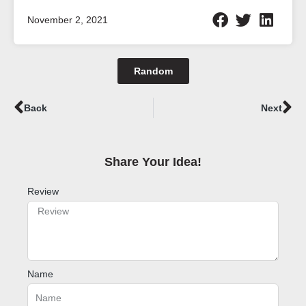
November 2, 2021
Random
Prev
Ne
Back
Next
Share Your Idea!​
Review
Name