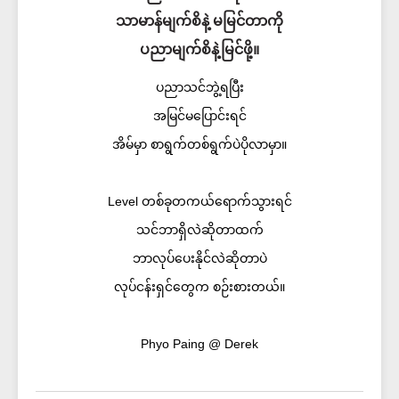
သာမာန်မျက်စိနဲ့ မမြင်တာကို
ပညာမျက်စိနဲ့မြင်ဖို့။
ပညာသင်ဘွဲ့ရပြီး
အမြင်မပြောင်းရင်
အိမ်မှာ စာရွက်တစ်ရွက်ပဲပိုလာမှာ။
Level တစ်ခုတကယ်ရောက်သွားရင်
သင်ဘာရှိလဲဆိုတာထက်
ဘာလုပ်ပေးနိုင်လဲဆိုတာပဲ
လုပ်ငန်းရှင်တွေက စဉ်းစားတယ်။
Phyo Paing @ Derek