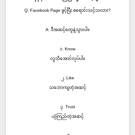
Q: Facebook Page ဖွင့်ပြီး စရောင်းသင့်သလား?
A: ဒီအဆင့်တွေနဲ့သွားပါ။
၁. Know
လူသိအောင်လုပ်ပါ။
၂. Like
သဘောကျတဲ့အဆင့်
၃. Trust
ယုံကြည်တဲ့အဆင့်