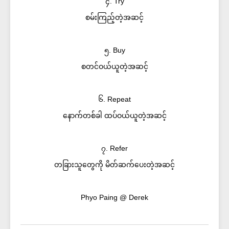
၄. Try
စမ်းကြည့်တဲ့အဆင့်
၅. Buy
စတင်ဝယ်ယူတဲ့အဆင့်
၆. Repeat
နောက်တစ်ခါ ထပ်ဝယ်ယူတဲ့အဆင့်
၇. Refer
တခြားသူတွေကို မိတ်ဆက်ပေးတဲ့အဆင့်
Phyo Paing @ Derek