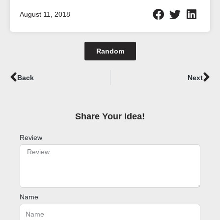
August 11, 2018
Random
Prev
Ne
Back
Next
Share Your Idea!​
Review
Name