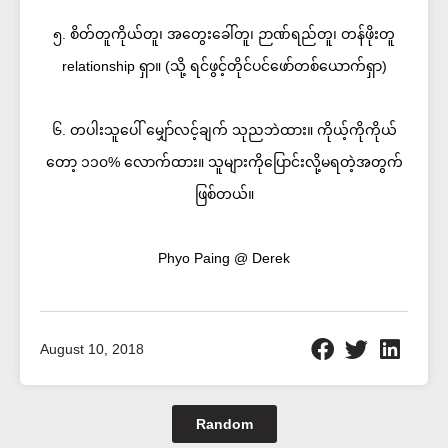
၅. စိတ်တူကိုယ်တူ၊ အတွေးခေါ်တူ၊ ဉာဏ်ရည်တူ၊ တန်ဖိုးတူ
relationship ရှာ။ (သို့ ရင်ဖွင့်တိုင်ပင်ဖော်တစ်ယောက်ရှာ)
၆. တပါးသူပေါ် မျှော်လင့်ချက် သုညဘဲထား။ ကိုယ့်ကိုကိုယ်
တော့ ၁၁၀% လောက်ထား။ သူများကိုပြောင်းလို့မရတဲ့အတွက်
ဖြစ်တယ်။
Phyo Paing @ Derek
August 10, 2018
Random