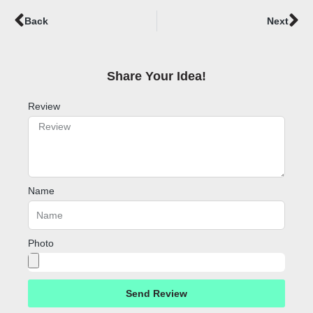
Prev
Ne
Back
Next
Share Your Idea!​
Review
Name
Photo
Send Review