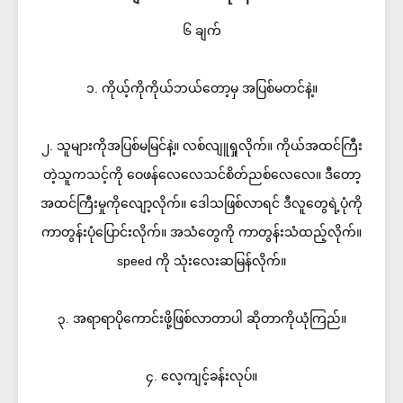
၆ ချက်
၁. ကိုယ့်ကိုကိုယ်ဘယ်တော့မှ အပြစ်မတင်နဲ့။
၂. သူများကိုအပြစ်မမြင်နဲ့။ လစ်လျူရှုလိုက်။ ကိုယ်အထင်ကြီး
တဲ့သူကသင့်ကို ဝေဖန်လေလေသင်စိတ်ညစ်လေလေ။ ဒီတော့
အထင်ကြီးမှုကိုလျော့လိုက်။ ဒေါသဖြစ်လာရင် ဒီလူတွေရဲ့ပုံကို
ကာတွန်းပုံပြောင်းလိုက်။ အသံတွေကို ကာတွန်းသံထည့်လိုက်။
speed ကို သုံးလေးဆမြန်လိုက်။
၃. အရာရာပိုကောင်းဖို့ဖြစ်လာတာပါ ဆိုတာကိုယုံကြည်။
၄. လေ့ကျင့်ခန်းလုပ်။