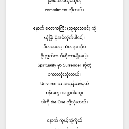
ဖြစ်အောင်လုပ်ဆိုတဲ့
commitment လိုတယ်။
နောက် လောကကြီး (ဘုရားသခင်) ကို
ယုံပြီး ပုံအပ်လိုက်ပါပေါ့။
ဒီဘဝတော့ ကံတရားကိုပဲ
ဦးညွတ်တယ်ဆိုတာမျိုးပေါ့။
Spirituality မှာ Surrender ဆိုတဲ့
စကားလုံးသုံးတယ်။
Universe က အကုန်တစ်ခုထဲ
ပန်းတွေ၊ သတ္တဝါတွေ၊
ဒါကို the One လို့သုံးတယ်။
နောက် ကိုယ့်ကိုကိုယ်