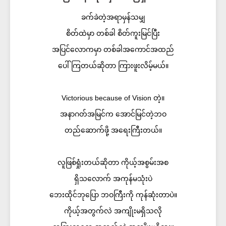
ခက်ခဲတဲ့အရာမှန်သမျှ
စိတ်ထဲမှာ တစ်ခါ စိတ်ကူးမြင်ပြီး
အပြင်လောကမှာ တစ်ခါအကောင်အထည်
ပေါ်ကြတယ်ဆိုတာ ကြားဖူးလိမ့်မယ်။
Victorious because of Vision တဲ့။
အနာဂတ်အမြင်က အောင်မြင်တဲ့ဘဝ
တည်ဆောက်ဖို့ အရေးကြီးတယ်။
လူဖြစ်ရှုံးတယ်ဆိုတာ ကိုယ့်အစွမ်းအစ
ရှိသလောက် အကုန်မသုံးပဲ
ဘေးထိုင်ဘုပြော ဘဝကြီးကို ကုန်ဆုံးတာပဲ။
ကိုယ့်အတွက်လဲ အကျိုးမရှိသလို