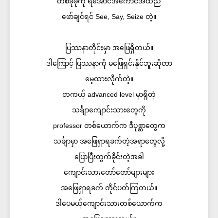
တစ်ခုခုကို ရအောင်အကောင်အထည်
ဖော်ချင်ရင် See, Say, Seize တဲ့။
ပြဿနာတိုင်းမှာ အဖြေရှိတယ်။
ဒါကြောင့် ပြဿနာကို မဖြေရှင်းနိုင်ဘူးဆိုတာ
မေ့ထားလိုက်တဲ့။
တကယ့် advanced level မှာရှိတဲ့
သင်္ချာကျောင်းသားတွေကို
professor တစ်ယောက်က ဒီပုစ္ဆာတွေက
သင်္ချာမှာ အဖြေရှာရခက်တဲ့အရာတွေလို့
ပြောပြီးတွက်ခိုင်းတဲ့အခါ
ကျောင်းသားတော်တော်များများ
အဖြေရှာရခက် တိုင်ပတ်ကြတယ်။
ဒါပေမယ့်ကျောင်းသားတစ်ယောက်က