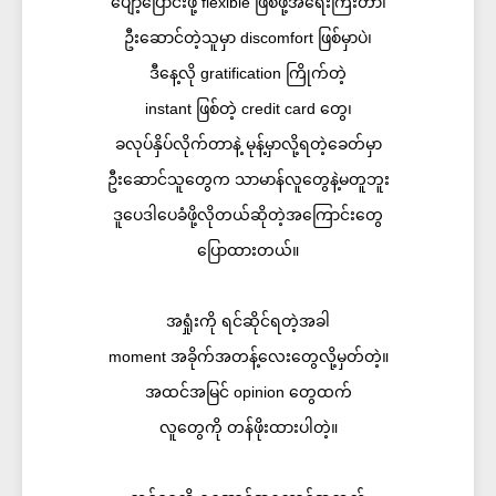
ပျော့ပြောင်းဖို့ flexible ဖြစ်ဖို့အရေးကြီးတာ၊
ဦးဆောင်တဲ့သူမှာ discomfort ဖြစ်မှာပဲ၊
ဒီနေ့လို gratification ကြိုက်တဲ့
instant ဖြစ်တဲ့ credit card တွေ၊
ခလုပ်နှိပ်လိုက်တာနဲ့ မုန့်မှာလို့ရတဲ့ခေတ်မှာ
ဦးဆောင်သူတွေက သာမာန်လူတွေနဲ့မတူဘူး
ဒူပေဒါပေခံဖို့လိုတယ်ဆိုတဲ့အကြောင်းတွေ
ပြောထားတယ်။
အရှုံးကို ရင်ဆိုင်ရတဲ့အခါ
moment အခိုက်အတန့်လေးတွေလို့မှတ်တဲ့။
အထင်အမြင် opinion တွေထက်
လူတွေကို တန်ဖိုးထားပါတဲ့။