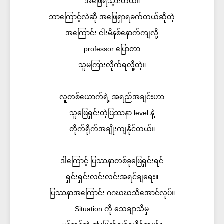
အဖြေရသွားတယ်။
ဘာကြောင့်လဲဆို အဖြေရှာရခက်တယ်ဆိုတဲ့
အကြောင်း ငါးမိနစ်နောက်ကျလို့
professor ပြောတာ
သူမကြားလိုက်ရလို့တဲ့။
လူတစ်ယောက်ရဲ့ အရည်အချင်းဟာ
သူဖြေရှင်းတဲ့ပြဿနာ level နဲ့
တိုက်ရိုက်အချိုးကျနိုင်တယ်။
ဒါကြောင့် ပြဿနာတစ်ခုဖြေရှင်းရင်
ရှင်းရှင်းလင်းလင်းအရင်ချရေး။
ပြဿနာအကြောင်း ဂဂဃဃသိအောင်လုပ်။
Situation ကို သေချာသိမှ