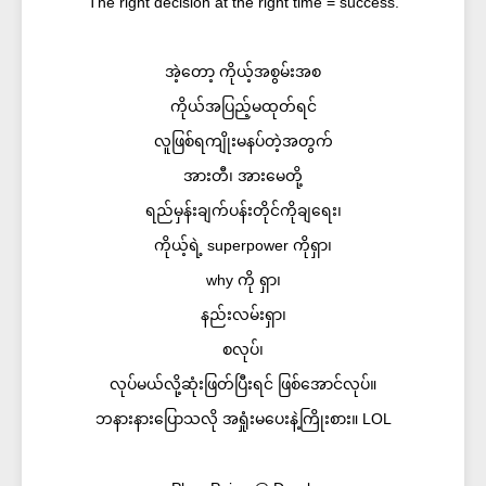
The right decision at the right time = success.
အဲ့တော့ ကိုယ့်အစွမ်းအစ
ကိုယ်အပြည့်မထုတ်ရင်
လူဖြစ်ရကျိုးမနပ်တဲ့အတွက်
အားတီ၊ အားမေတို့
ရည်မှန်းချက်ပန်းတိုင်ကိုချရေး၊
ကိုယ့်ရဲ့ superpower ကိုရှာ၊
why ကို ရှာ၊
နည်းလမ်းရှာ၊
စလုပ်၊
လုပ်မယ်လို့ဆုံးဖြတ်ပြီးရင် ဖြစ်အောင်လုပ်။
ဘနားနားပြောသလို အရှုံးမပေးနဲ့ကြိုးစား။ LOL