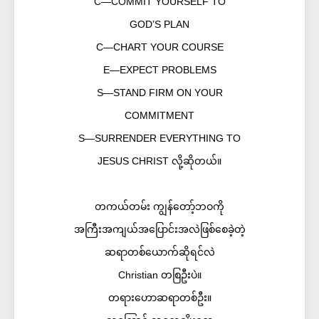
C—COMMIT YOURSELF TO
GOD’S PLAN
C—CHART YOUR COURSE
E—EXPECT PROBLEMS
S—STAND FIRM ON YOUR
COMMITMENT
S—SURRENDER EVERYTHING TO
JESUS CHRIST လို့ဆိုတယ်။
တကယ်တမ်း ကျွန်တော့်ဘဝကို
အကြီးအကျယ်အပြောင်းအလဲဖြစ်စေခဲ့တဲ့
ဆရာတစ်ယောက်ဆိုရင်လဲ
Christian တစြဦးပဲ။
တရားဟောဆရာတစ်ဦး။