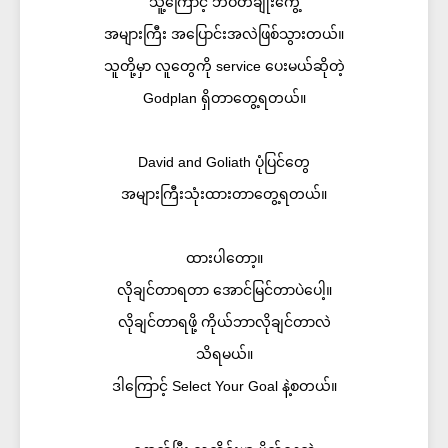
သူ့ကြောင့် ဘဝတချိုးကွေ့
အများကြီး အပြောင်းအလဲဖြစ်သွားတယ်။
သူတို့မှာ လူတွေကို service ပေးမယ်ဆိုတဲ့
Godplan ရှိတာတွေ့ရတယ်။
David and Goliath ပုံပြင်တွေ
အများကြီးသုံးထားတာတွေ့ရတယ်။
ထားပါတော့။
လိုချင်တာရတာ အောင်မြင်တာပဲပေါ့။
လိုချင်တာရဖို့ ကိုယ်ဘာလိုချင်တာလဲ
သိရမယ်။
ဒါကြောင့် Select Your Goal နဲ့စတယ်။