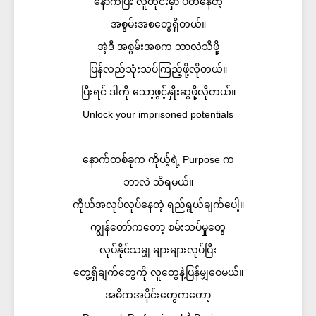
နောက်ပြီး လူတိုင်းမှာ ပိတ်နေတဲ့
အစွမ်းအစတွေရှိတယ်။
အဲ့ဒီ အစွမ်းအစက ဘာလဲသိဖို့
ပြန်လည်သုံးသပ်ကြည့်ဖို့လိုတယ်။
ပြီးရင် ဒါကို သော့ဖွင့်နှိုးဆွဖို့လိုတယ်။
Unlock your imprisoned potentials
နောက်တစ်ခုက ကိုယ့်ရဲ့ Purpose က
ဘာလဲ သိရမယ်။
ကိုယ်အလုပ်လုပ်နေတဲ့ ရည်ရွယ်ချက်ပေါ့။
ကျွန်တော်ကတော့ စမ်းသပ်မှုတွေ
လုပ်နိုင်သမျှ များများလုပ်ပြီး
တွေ့ရှိချက်တွေကို လူတွေနဲ့ပြန်မျှဝေမယ်။
အဓိကအပိုင်းတွေကတော့