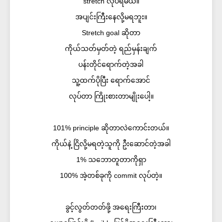
stretch လုပ်ရမယ်။
အပျင်းကြီးနေလို့မရဘူး။
Stretch goal ဆိုတာ
ကိုယ်သတ်မှတ်တဲ့ ရည်မှန်းချက်
ပန်းတိုင်ရောက်တဲ့အခါ
သူ့ထက်ပိုပြီး ရောက်အောင်
လုပ်တာ ကြိုးစားတာမျိုးပေါ့။
101% principle ဆိုတာလဲကောင်းတယ်။
ကိုယ်နဲ့ ငြိလို့မရတဲ့သူကို ဦးဆောင်တဲ့အခါ
1% သဘောတူတာကိုရှာ
100% အဲ့တစ်ခုကို commit လုပ်တဲ့။
ခွင့်လွတ်တတ်ဖို့ အရေးကြီးတာ၊