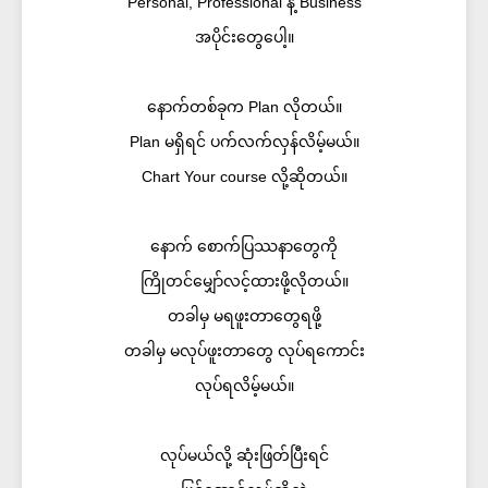
Personal, Professional နဲ့ Business
အပိုင်းတွေပေါ့။
နောက်တစ်ခုက Plan လိုတယ်။
Plan မရှိရင် ပက်လက်လှန်လိမ့်မယ်။
Chart Your course လို့ဆိုတယ်။
နောက် စောက်ပြဿနာတွေကို
ကြိုတင်မျှော်လင့်ထားဖို့လိုတယ်။
တခါမှ မရဖူးတာတွေရဖို့
တခါမှ မလုပ်ဖူးတာတွေ လုပ်ရကောင်း
လုပ်ရလိမ့်မယ်။
လုပ်မယ်လို့ ဆုံးဖြတ်ပြီးရင်