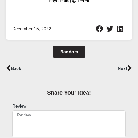
Phyo Paing @ Derek
December 15, 2022
Random
Prev
Ne
Back
Next
Share Your Idea!​
Review