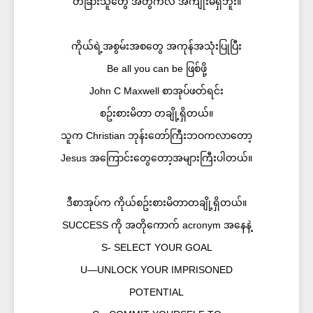
တခြားသူတွေ အတွက်လဲ အကျိုးမရှိဘူး။
ကိုယ်ရဲ့အစွမ်းအစတွေ အကုန်အသုံးပြုပြီး
Be all you can be ဖြစ်ဖို့
John C Maxwell စာအုပ်ဖတ်ရင်း
စဥ်းစားမိတာ တချို့ရှိတယ်။
သူက Christian ဘုန်းတော်ကြီးဘဝကလာတော့
Jesus အကြောင်းတွေတော့အများကြီးပါတယ်။
ဒီစာအုပ်က ကိုယ်စဥ်းစားမိတာတချို့ရှိတယ်။
SUCCESS ကို အတိုကောက် acronym အနေနဲ့
S- SELECT YOUR GOAL
U—UNLOCK YOUR IMPRISONED
POTENTIAL