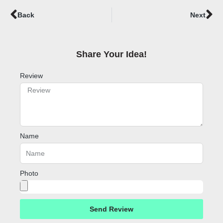
Prev
Ne
Back
Next
Share Your Idea!​
Review
Name
Photo
Send Review