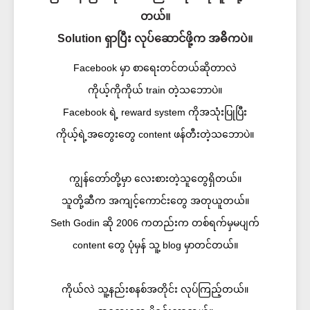
တယ်။
Solution ရှာပြီး လုပ်ဆောင်ဖို့က အဓိိကပဲ။
Facebook မှာ စာရေးတင်တယ်ဆိုတာလဲ
ကိုယ့်ကိုကိုယ် train တဲ့သဘောပဲ။
Facebook ရဲ့ reward system ကိုအသုံးပြုပြီး
ကိုယ့်ရဲ့အတွေးတွေ content ဖန်တီးတဲ့သဘောပဲ။
ကျွန်တော်တို့မှာ လေးစားတဲ့သူတွေရှိတယ်။
သူတို့ဆီက အကျင့်ကောင်းတွေ အတုယူတယ်။
Seth Godin ဆို 2006 ကတည်းက တစ်ရက်မှမပျက်
content တွေ ပုံမှန် သူ့ blog မှာတင်တယ်။
ကိုယ်လဲ သူ့နည်းစနစ်အတိုင်း လုပ်ကြည့်တယ်။