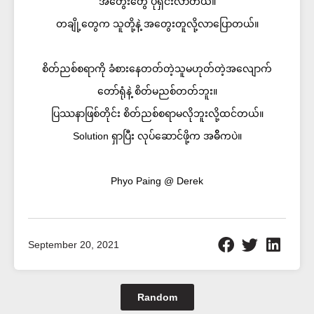
အတွေးတွေ ပိုရှင်းလာတယ်။
တချို့တွေက သူတို့နဲ့ အတွေးတူလို့လာပြောတယ်။
စိတ်ညစ်စရာကို ခံစားနေတတ်တဲ့သူမဟုတ်တဲ့အလျောက်
တော်ရုံနဲ့ စိတ်မညစ်တတ်ဘူး။
ပြဿနာဖြစ်တိုင်း စိတ်ညစ်စရာမလိုဘူးလို့ထင်တယ်။
Solution ရှာပြီး လုပ်ဆောင်ဖို့က အဓိိကပဲ။
Phyo Paing @ Derek
September 20, 2021
Random