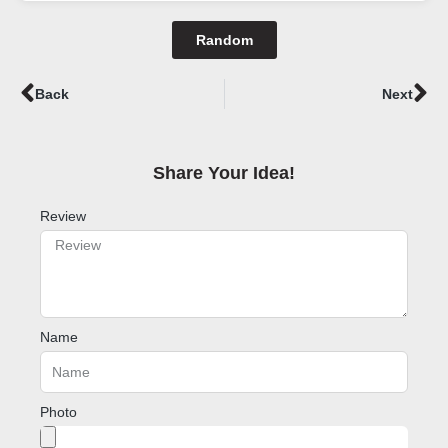
Random
Prev
Ne
Back
Next
Share Your Idea!​
Review
Name
Photo