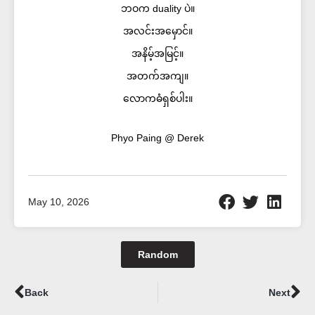
ဘဝက duality ပဲ။​
အလင်းအမှောင်။
အနိမ့်အမြင့်။​
အတက်အကျ။
လောကဓံရှစ်ပါး။
Phyo Paing @ Derek
May 10, 2026
Random
Prev
Ne
Back
Next