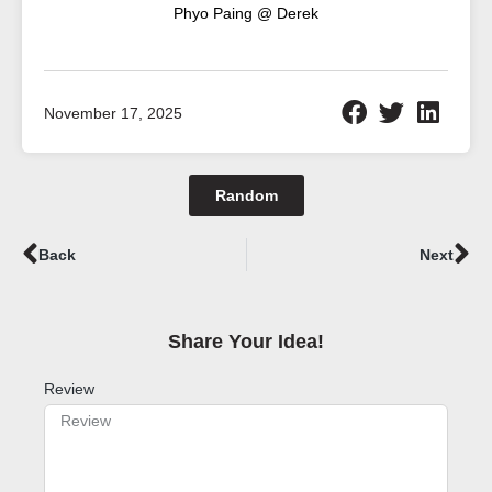
Phyo Paing @ Derek
November 17, 2025
Random
Prev
Ne
Back
Next
Share Your Idea!​
Review