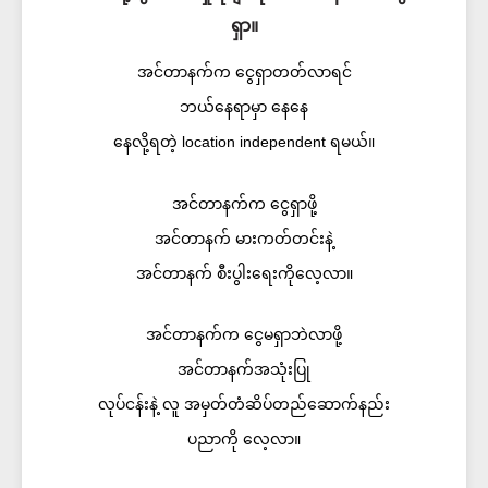
ရှာ။
အင်တာနက်က ငွေရှာတတ်လာရင်
ဘယ်နေရာမှာ နေနေ
နေလို့ရတဲ့ location independent ရမယ်။
အင်တာနက်က ငွေရှာဖို့
အင်တာနက် မားကတ်တင်းနဲ့
အင်တာနက် စီးပွါးရေးကိုလေ့လာ။
အင်တာနက်က ငွေမရှာဘဲလာဖို့
အင်တာနက်အသုံးပြု
လုပ်ငန်းနဲ့ လူ အမှတ်တံဆိပ်တည်ဆောက်နည်း
ပညာကို လေ့လာ။