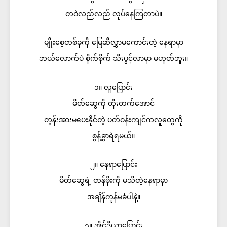
တဝဲလည်လည် လုပ်နေကြတာပဲ။
မျိုးစေ့တစ်ခုကို မြေဆီလွှာမကောင်းတဲ့ နေရာမှာ
ဘယ်လောက်ပဲ စိုက်စိုက် သီးပွင့်လာမှာ မဟုတ်ဘူး။
၁။ လူပြောင်း
မိတ်ဆွေကို တိုးတက်အောင်
တွန်းအားမပေးနိုင်တဲ့ ပတ်ဝန်းကျင်ကလူတွေကို
စွန့်ခွာရဲရမယ်။
၂။ နေရာပြောင်း
မိတ်ဆွေရဲ့ တန်ဖိုးကို မသိတဲ့နေရာမှာ
အချိန်ကုန်မခံပါနဲ့။
၃။ အိုင်ဒီယာပြောင်း