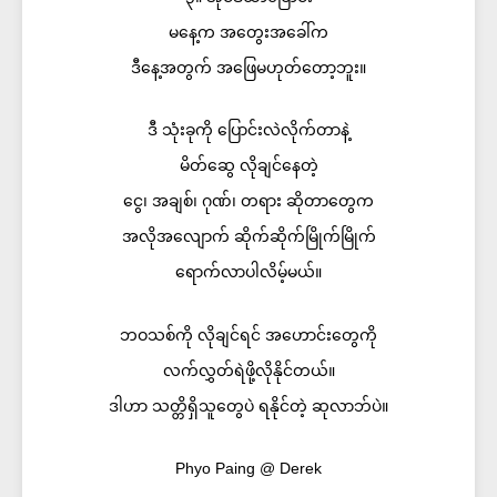
မနေ့က အတွေးအခေါ်က
ဒီနေ့အတွက် အဖြေမဟုတ်တော့ဘူး။
ဒီ သုံးခုကို ပြောင်းလဲလိုက်တာနဲ့
မိတ်ဆွေ လိုချင်နေတဲ့
ငွေ၊ အချစ်၊ ဂုဏ်၊ တရား ဆိုတာတွေက
အလိုအလျောက် ဆိုက်ဆိုက်မြိုက်မြိုက်
ရောက်လာပါလိမ့်မယ်။
ဘဝသစ်ကို လိုချင်ရင် အဟောင်းတွေကို
လက်လွှတ်ရဲဖို့လိုနိုင်တယ်။
ဒါဟာ သတ္တိရှိသူတွေပဲ ရနိုင်တဲ့ ဆုလာဘ်ပဲ။
Phyo Paing @ Derek