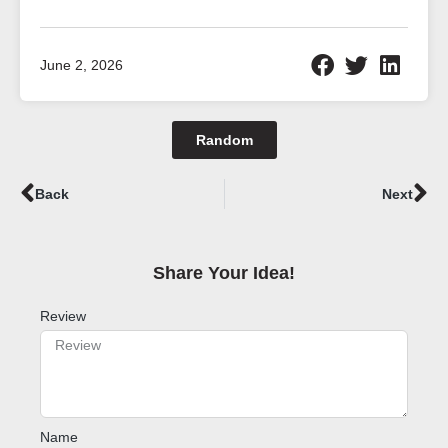
June 2, 2026
Random
Prev
Ne
Back
Next
Share Your Idea!​
Review
Name