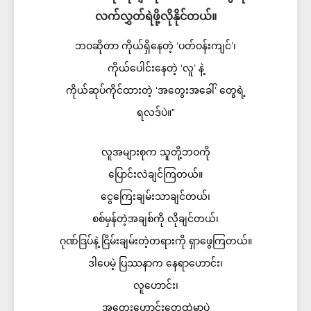
လက်လွှတ်ရဲဖို့လိုနိုင်တယ်။
ဘဝဆိုတာ ကိုယ်ရှိနေတဲ့ ‘ပတ်ဝန်းကျင်’၊
ကိုယ်ပေါင်းနေတဲ့ ‘လူ’ နဲ့
ကိုယ်ဆုပ်ကိုင်ထားတဲ့ ‘အတွေးအခေါ်’ တွေရဲ့
ရလဒ်ပဲ။”
လူအများစုက သူတို့ဘဝကို
ပြောင်းလဲချင်ကြတယ်။
ငွေကြေးချမ်းသာချင်တယ်၊
စစ်မှန်တဲ့အချစ်ကို လိုချင်တယ်၊
ဂုဏ်ဒြပ်နဲ့ ငြိမ်းချမ်းတဲ့တရားကို ရှာဖွေကြတယ်။
ဒါပေမဲ့ ပြဿနာက နေရာဟောင်း၊
လူဟောင်း၊
အတွေးဟောင်းတွေထဲမှာပဲ