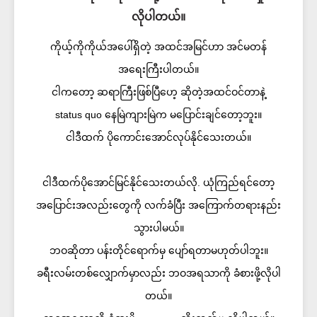
လိုပါတယ်။
ကိုယ့်ကိုကိုယ်အပေါ်ရှိတဲ့ အထင်အမြင်ဟာ အင်မတန်
အရေးကြီးပါတယ်။
ငါကတော့ ဆရာကြီးဖြစ်ပြီဟေ့ ဆိုတဲ့အထင်ဝင်တာနဲ့
status quo နေမြဲကျားမြဲက မပြောင်းချင်တော့ဘူး။
ငါဒီထက် ပိုကောင်းအောင်လုပ်နိုင်သေးတယ်။
ငါဒီထက်ပိုအောင်မြင်နိုင်သေးတယ်လို. ယုံကြည်ရင်တော့
အပြောင်းအလည်းတွေကို လက်ခံပြီး အကြောက်တရားနည်း
သွားပါမယ်။
ဘဝဆိုတာ ပန်းတိုင်ရောက်မှ ပျော်ရတာမဟုတ်ပါဘူး။
ခရီးလမ်းတစ်လျှောက်မှာလည်း ဘဝအရသာကို ခံစားဖို့လိုပါ
တယ်။