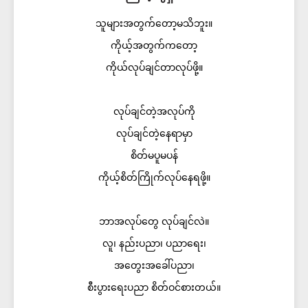
သူများအတွက်တော့မသိဘူး။
ကိုယ့်အတွက်ကတော့
ကိုယ်လုပ်ချင်တာလုပ်ဖို့။
လုပ်ချင်တဲ့အလုပ်ကို
လုပ်ချင်တဲ့နေရာမှာ
စိတ်မပူမပန်
ကိုယ့်စိတ်ကြိုက်လုပ်နေရဖို့။
ဘာအလုပ်တွေ လုပ်ချင်လဲ။
လူ၊ နည်းပညာ၊ ပညာရေး၊
အတွေးအခေါ်ပညာ၊
စီးပွားရေးပညာ စိတ်ဝင်စားတယ်။