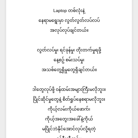
Laptop တစ်လုံးနဲ့
နေရာမရွေးမှာ လွတ်လွတ်လပ်လပ်
အလုပ်လုပ်ချင်တယ်။
လွတ်လပ်မှု၊ ရင်ခုန်မှု၊ တိုးတက်မှုရဖို့
နေ့စဥ် စမ်းသပ်မှု၊
အသစ်တွေ့ရှိမှုတွေရှိချင်တယ်။
ဒါတွေလုပ်ဖို့ ဝန်ထမ်းအများကြီးမလိုဘူး။
ပြိုင်ဆိုင်မှုတွေနဲ့ စိတ်ရှုပ်နေစရာမလိုဘူး။
ကိုယ့်လမ်းကိုယ်ဖောက်၊
ကိုယ့်အတွေးအခေါ်နဲ့ကိုယ်
မပြိုင်ဘဲနိုင်အောင်လုပ်လို့ရတဲ့