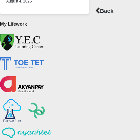
August 4, 2026
Prev
Back
My Lifework