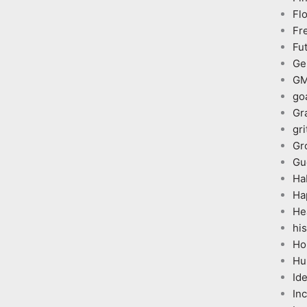
Fl
Fr
Fu
Ge
G
go
Gr
gri
Gr
Gu
Ha
Ha
He
his
Ho
Hu
Id
In