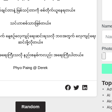
စ်ချင်တာနဲ့ ဖြစ်သင့်တာကို စစ်တိုက်ယူနေရတယ်။
သင်ဟာစစ်သားဖြစ်တယ်။
Nam
ွက် နေ့စဉ်လေ့ကျင့်ရေးဆင်းရသလို ဘ၀အတွက် လေ့ကျင့်ရေး
ဆင်းဖို့လိုတယ်။
Phot
အရေးကြီးသလို နည်းစနစ်ကလည်း အရေးကြီးပါတယ်။
Phyo Paing @ Derek
Top
Ad
AI
Ak
Random
Al