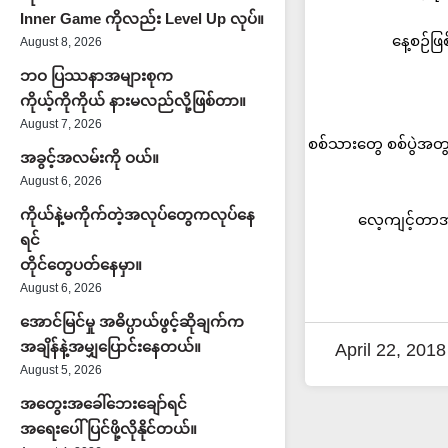
Inner Game ကိုလည်း Level Up လုပ်။
နေ့စဉ်ဖြ
August 8, 2026
ဘဝ ပြဿနာအများစုက
ကိုယ့်ကိုကိုယ် နားမလည်လို့ဖြစ်တာ။
August 7, 2026
စစ်သားတွေ စစ်ပွဲအတ
အခွင့်အလမ်းကို ဝယ်။
August 6, 2026
ကိုယ်နဲ့မကိုက်တဲ့အလုပ်တွေကလုပ်နေ
လေ့ကျင့်တာ
ရင်
တိုင်တွေပတ်နေမှာ။
August 6, 2026
အောင်မြင်မှု အဓိပ္ပာယ်ဖွင့်ဆိုချက်က
အချိန်နဲ့အမျှပြောင်းနေတယ်။
April 22, 2018
August 5, 2026
အတွေးအခေါ်ဘေးချော်ရင်
အရေးပေါ်ပြင်ဖို့လိုနိုင်တယ်။