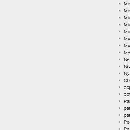
Me
Me
Mi
Mi
Mi
Mo
Mo
My
Ne
Ni
Ny
Ob
op
opt
Pa
pa
pa
Pe
Pe