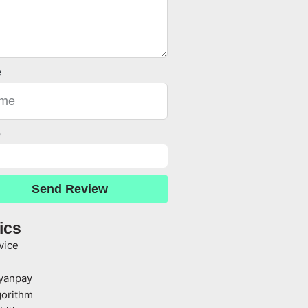
e
o
Send Review
ics
vice
yanpay
gorithm