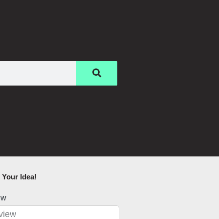
Your Idea!​
ew