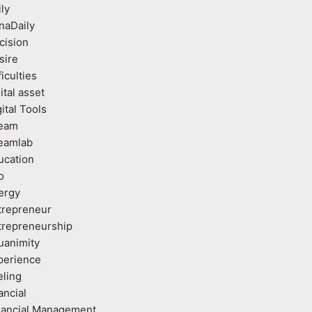
ly
naDaily
cision
sire
ficulties
ital asset
ital Tools
eam
eamlab
ucation
o
ergy
trepreneur
trepreneurship
uanimity
perience
eling
ancial
nancial Management