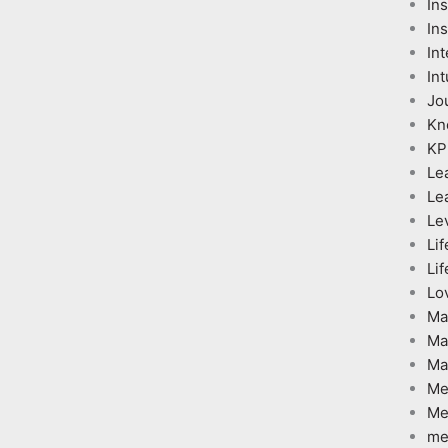
In
Ins
Int
Int
Jo
Kn
KP
Le
Le
Le
Lif
Lif
Lo
Ma
Ma
Ma
Me
Me
me