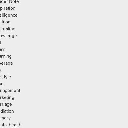
sider Note
piration
elligence
uition
urnaling
owledge
I
arn
arning
verage
e
estyle
ve
nagement
rketing
rriage
diation
mory
ntal health