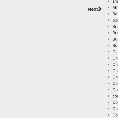
am
Next
At
Next
Be
bo
Br
Br
Bu
Bu
Ca
Ch
Ch
Ch
Ch
Co
Co
co
Co
Co
Co