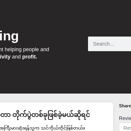
ing
Search
nt helping people and
ivity
and
profit.
Share 
ာ တိုက်ပွဲတစ်ခုဖြစ်ခဲ့မယ်ဆိုရင်
Revi
့ အကြီးမားဆုံးရန်သူက သင်ကိုယ်တိုင်ဖြစ်တယ်။