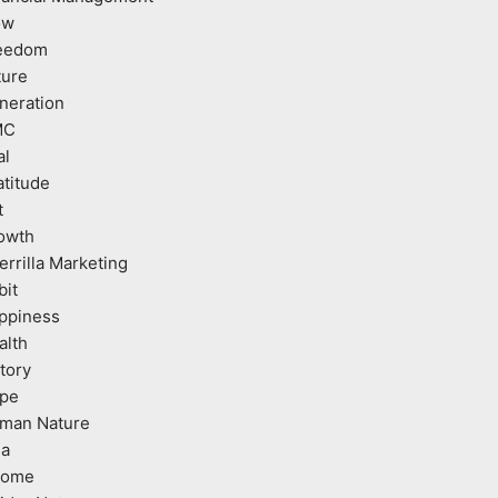
ow
eedom
ture
neration
MC
al
atitude
t
owth
errilla Marketing
bit
ppiness
alth
tory
pe
man Nature
ea
come