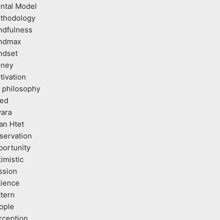
ntal Model
thodology
ndfulness
ndmax
ndset
ney
tivation
 philosophy
ed
vara
an Htet
servation
portunity
imistic
ssion
tience
ttern
ople
rception