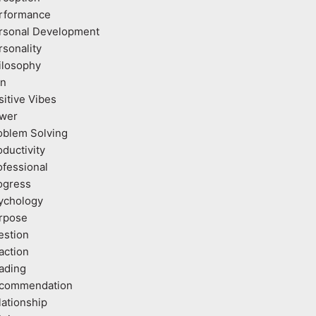
rformance
rsonal Development
rsonality
ilosophy
an
sitive Vibes
wer
oblem Solving
oductivity
ofessional
ogress
ychology
rpose
estion
action
ading
commendation
lationship