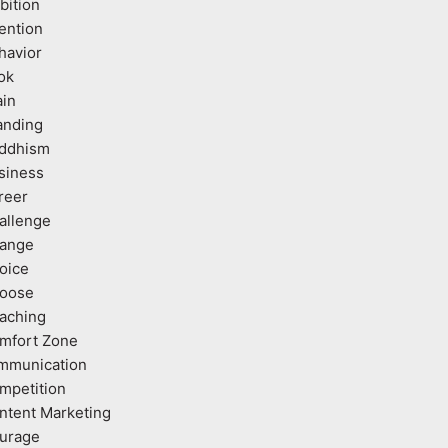
bition
tention
havior
ok
ain
anding
ddhism
siness
reer
allenge
ange
oice
oose
aching
mfort Zone
mmunication
mpetition
ntent Marketing
urage