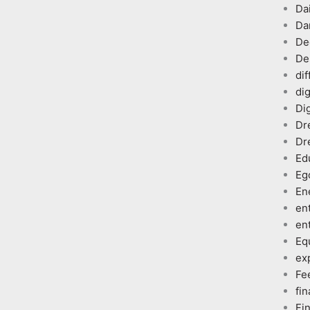
Dai
Da
De
De
dif
dig
Dig
Dr
Dr
Ed
Eg
En
en
en
Eq
ex
Fe
fin
Fi