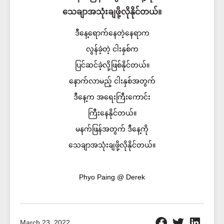
သေချာအသုံးချဖို့လိုနိုင်တယ်။
ဒီနေ့ရောက်နေတဲ့နေရာက
လွန်ခဲ့တဲ့ ငါးနှစ်က
ပြင်ဆင်ခဲ့လို့ဖြစ်နိုင်တယ်။
နောက်လာမည့် ငါးနှစ်အတွက်
ဒီနေ့က အရေးကြီးကောင်း
ကြီးနေနိုင်တယ်။
မနက်ဖြန်အတွက် ဒီနေ့ကို
သေချာအသုံးချဖို့လိုနိုင်တယ်။
Phyo Paing @ Derek
March 23, 2022