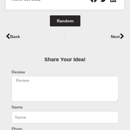
Random
Prev
Ne
Back
Next
Share Your Idea!​
Review
Name
Photo