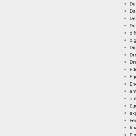
Dai
Da
De
De
dif
dig
Dig
Dr
Dr
Ed
Eg
En
en
en
Eq
ex
Fe
fin
Fi