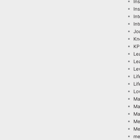
In
Ins
Int
Int
Jo
Kn
KP
Le
Le
Le
Lif
Lif
Lo
Ma
Ma
Ma
Me
Me
me