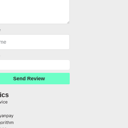
e
o
Send Review
ics
vice
yanpay
gorithm