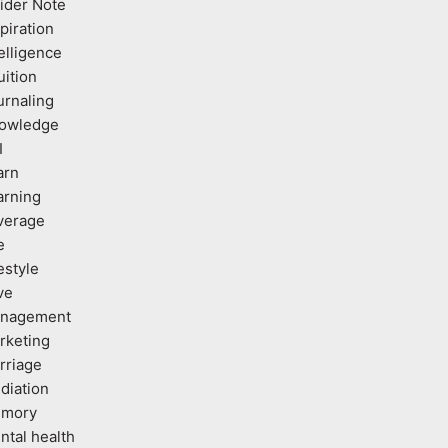
sider Note
piration
elligence
uition
urnaling
owledge
I
arn
arning
verage
e
estyle
ve
nagement
rketing
rriage
diation
mory
ntal health