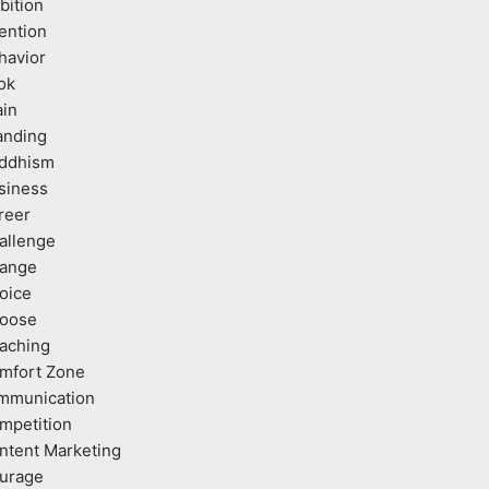
bition
tention
havior
ok
ain
anding
ddhism
siness
reer
allenge
ange
oice
oose
aching
mfort Zone
mmunication
mpetition
ntent Marketing
urage