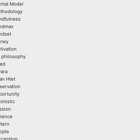
ntal Model
thodology
ndfulness
ndmax
ndset
ney
tivation
 philosophy
ed
vara
an Htet
servation
portunity
imistic
ssion
tience
ttern
ople
rception