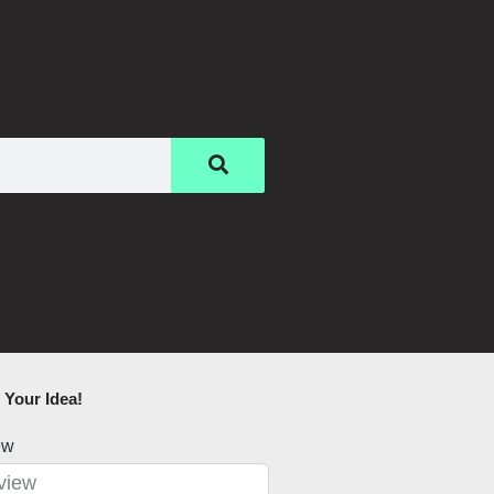
Your Idea!​
ew