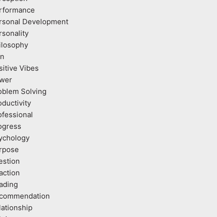
rformance
rsonal Development
rsonality
ilosophy
an
sitive Vibes
wer
oblem Solving
oductivity
ofessional
ogress
ychology
rpose
estion
action
ading
commendation
lationship