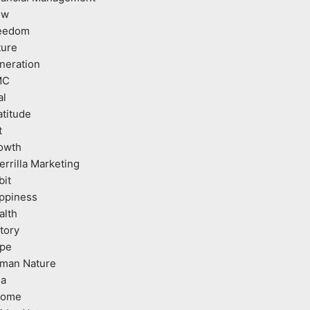
ow
eedom
ture
neration
MC
al
atitude
t
owth
errilla Marketing
bit
ppiness
alth
tory
pe
man Nature
ea
come