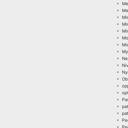
Me
Me
Mi
Mi
Mi
Mo
Mo
My
Ne
Ni
Ny
Ob
op
opt
Pa
pa
pa
Pe
Pe