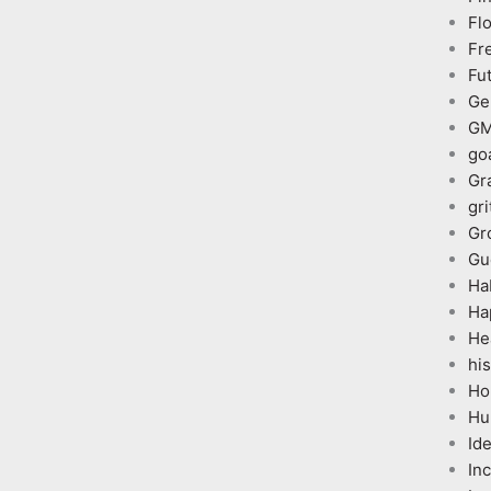
Fl
Fr
Fu
Ge
G
go
Gr
gri
Gr
Gu
Ha
Ha
He
his
Ho
Hu
Id
In