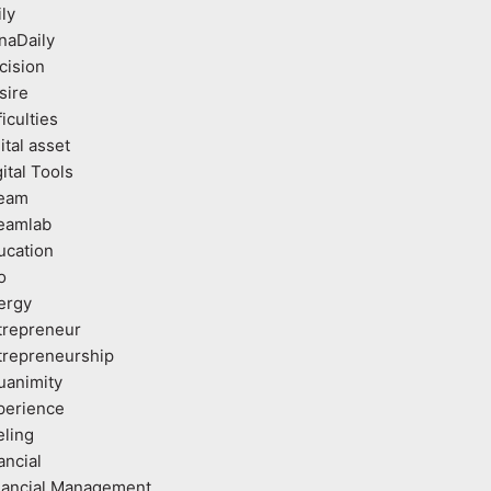
ly
naDaily
cision
sire
ficulties
ital asset
ital Tools
eam
eamlab
ucation
o
ergy
trepreneur
trepreneurship
uanimity
perience
eling
ancial
nancial Management