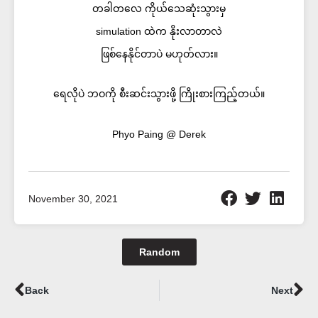
တခါတလေ ကိုယ်သေဆုံးသွားမှ
simulation ထဲက နိုးလာတာလဲ
ဖြစ်နေနိုင်တာပဲ မဟုတ်လား။
ရေလိုပဲ ဘဝကို စီးဆင်းသွားဖို့ ကြိုးစားကြည့်တယ်။
Phyo Paing @ Derek
November 30, 2021
Random
Prev
Ne
Back
Next