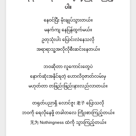
ပါ။
နေဝင်ပြီး မိုးချုပ်သွားတယ်။
မနက်ကျ နေပြန်ထွက်မယ်။
ဥတုသုံးပါး ပြောင်းလဲနေသလို
အရာရာသူ့အလိုလိုစီးဆင်းနေတယ်။
ဘဝဆိုတာ လူကောင်းတွေပဲ
နောက်ဆုံးအနိုင်ရတဲ့ ဟောလိဝုဇာတ်လမ်းမှ
မဟုတ်တာ တဖြည်းဖြည်းနားလည်လာတယ်။
တရုတ်ပညာရှိ လောင်ဇူး 老子 ပြောသလို
ဘဝကို ရေလိုနေဖို့ တခါတလေ ကြိုးစားကြည့်တယ်။
无为 Nothingness ထဲကို သွားကြည့်တယ်။