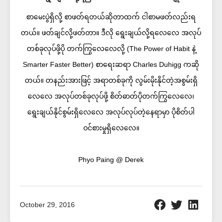
စာမေးပွဲရှိလို့ စာဖတ်ရတယ်ဆိုတာထက် ငါစာမဖတ်လည်းရ
တယ်။ ဖတ်ချင်လို့ဖတ်တာ။ ဒီလို ရွေးချယ်လို့ရလေလေ အလုပ်
တစ်ခုလုပ်ဖို့ပို တက်ကြွလေလေလို့ (The Power of Habit နဲ့
Smarter Faster Better) စာရေးဆရာ Charles Duhigg ကဆို
တယ်။ တနည်းအားဖြင့် အရာတစ်ခုကို လွမ်းမိုးနိုင်တဲ့အစွမ်းရှိ
လေလေ အလုပ်တစ်ခုလုပ်ဖို့ စိတ်ဓာတ်ပိုတက်ကြွလေလေ၊
ရွေးချယ်နိုင်စွမ်းရှိလေလေ အလုပ်လုပ်တဲ့နေရာမှာ ပိုစိတ်ပါ
ဝင်စားမှုရှိလေလေ။
Phyo Paing @ Derek
October 29, 2016