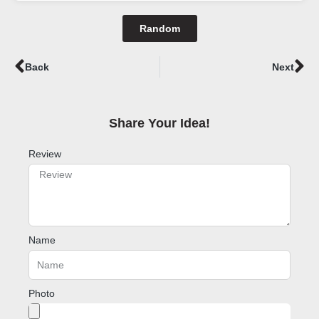
Random
Prev
Ne
Back
Next
Share Your Idea!​
Review
Name
Photo