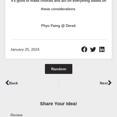
It’s good to make choices and act on everything based on
these considerations.
Phyo Paing @ Derek
January 25, 2024
Random
Prev
Ne
Back
Next
Share Your Idea!​
Review