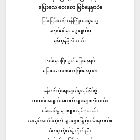
ပြေးလေ ဝေးလေ ဖြစ်နေမှာပဲ။
ပြင်းပြင်းထန်ထန်ကြိုးစားမှုတွေ
မလုပ်ခင်မှာ ရွေးချယ်မှု
မှန်ကုန်ဖို့လိုတယ်။
လမ်းမှားပြီး ဇွတ်ပြေးနေရင်
ပြေးလေ ဝေးလေ ဖြစ်နေမှာပဲ။
မှန်ကန်တဲ့ရွေးချယ်မှုလုပ်နိုင်ဖို့
သတင်းအချက်အလက် များများလိုတယ်။
စမ်းသပ်မှု များများလုပ်ရတယ်။
အလုပ်အကိုင်ဆိုလဲ များများမြည်းစမ်းရတယ်။
ဒီကမှ ကိုယ်နဲ့ ကိုက်ညီ၊