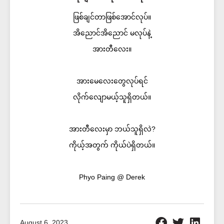
ဖြစ်ချင်တာဖြစ်အောင်လုပ်။
အိညောင်အိညောင် မလုပ်နဲ့
အားတီလေး။
အားမေလေးတွေလုပ်ရင်
လိုက်လျောမယ့်သူရှိတယ်။
အားတီလေးမှာ ဘယ်သူရှိလဲ?
ကိုယ့်အတွက် ကိုယ်ပဲရှိတယ်။
Phyo Paing @ Derek
August 6, 2023