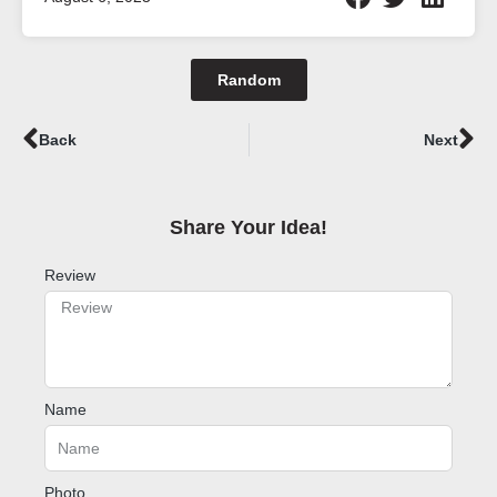
Random
Prev
Ne
Back
Next
Share Your Idea!​
Review
Name
Photo