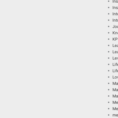
In
Ins
Int
Int
Jo
Kn
KP
Le
Le
Le
Lif
Lif
Lo
Ma
Ma
Ma
Me
Me
me