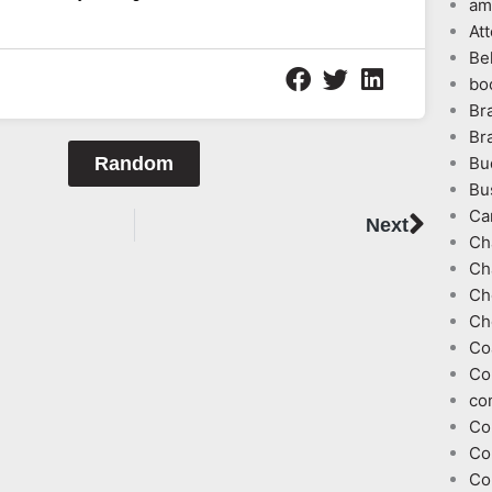
am
At
Be
bo
Br
Br
Random
Bu
Bu
Next
Ca
Next
Ch
Ch
Ch
Ch
Co
Co
co
Co
Co
Co