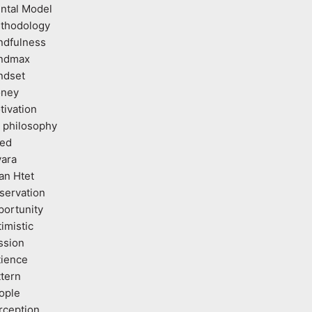
ntal Model
thodology
ndfulness
ndmax
ndset
ney
tivation
 philosophy
ed
vara
an Htet
servation
portunity
imistic
ssion
tience
ttern
ople
rception