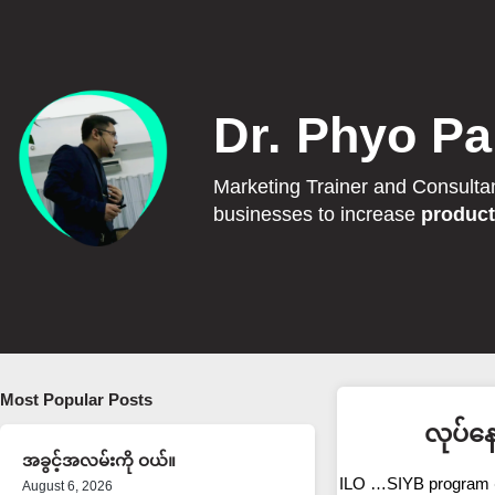
Dr. Phyo Pa
Marketing Trainer and Consulta
businesses to increase
product
Most Popular Posts
လုပ်န
အခွင့်အလမ်းကို ဝယ်။
ILO …SIYB program ရ
August 6, 2026