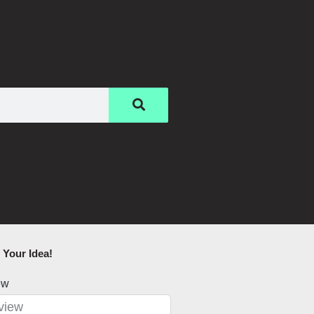
Your Idea!​
ew