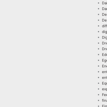
Dai
Da
De
De
dif
dig
Dig
Dr
Dr
Ed
Eg
En
en
en
Eq
ex
Fe
fin
Fi