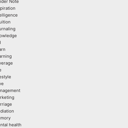
sider Note
piration
elligence
uition
urnaling
owledge
I
arn
arning
verage
e
estyle
ve
nagement
rketing
rriage
diation
mory
ntal health