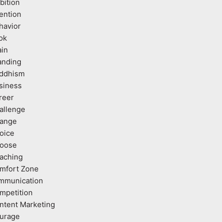
bition
tention
havior
ok
ain
anding
ddhism
siness
reer
allenge
ange
oice
oose
aching
mfort Zone
mmunication
mpetition
ntent Marketing
urage