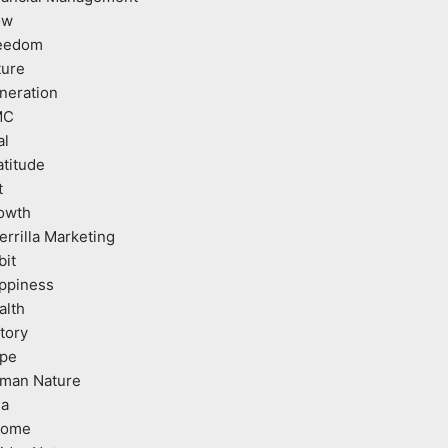
ow
eedom
ture
neration
MC
al
atitude
t
owth
errilla Marketing
bit
ppiness
alth
tory
pe
man Nature
ea
come