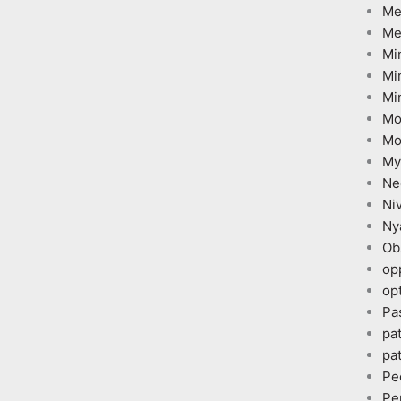
Me
Me
Mi
Mi
Mi
Mo
Mo
My
Ne
Ni
Ny
Ob
op
opt
Pa
pa
pa
Pe
Pe