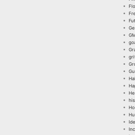
Fl
Fr
Fu
Ge
G
go
Gr
gri
Gr
Gu
Ha
Ha
He
his
Ho
Hu
Id
In