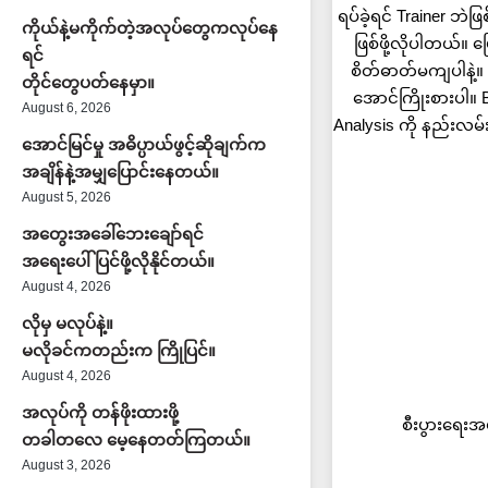
ရပ်ခဲ့ရင် Trainer ဘဲဖြ
ကိုယ်နဲ့မကိုက်တဲ့အလုပ်တွေကလုပ်နေ
ဖြစ်ဖို့လိုပါတယ်။ 
ရင်
စိတ်ဓာတ်မကျပါနဲ့။ သ
တိုင်တွေပတ်နေမှာ။
အောင်ကြိုးစားပါ။ 
August 6, 2026
Analysis ကို နည်းလမ်းမ
အောင်မြင်မှု အဓိပ္ပာယ်ဖွင့်ဆိုချက်က
အချိန်နဲ့အမျှပြောင်းနေတယ်။
August 5, 2026
အတွေးအခေါ်ဘေးချော်ရင်
အရေးပေါ်ပြင်ဖို့လိုနိုင်တယ်။
August 4, 2026
လိုမှ မလုပ်နဲ့။
မလိုခင်ကတည်းက ကြိုပြင်။
August 4, 2026
အလုပ်ကို တန်ဖိုးထားဖို့
စီးပွားရေးအ
တခါတလေ မေ့နေတတ်ကြတယ်။
August 3, 2026