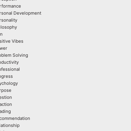
rformance
rsonal Development
rsonality
ilosophy
an
sitive Vibes
wer
oblem Solving
oductivity
ofessional
ogress
ychology
rpose
estion
action
ading
commendation
lationship