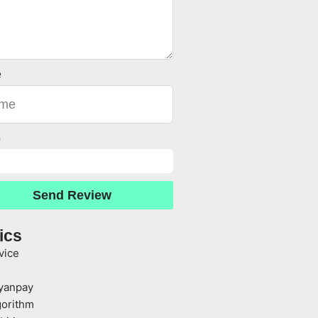
e
o
Send Review
ics
vice
yanpay
gorithm