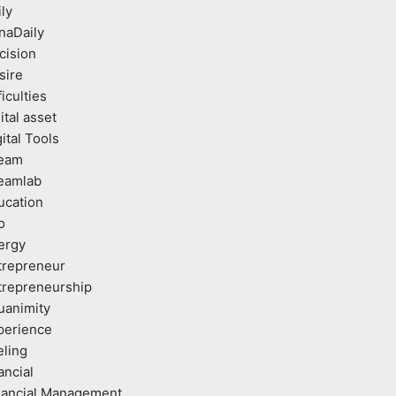
ly
naDaily
cision
sire
ficulties
ital asset
ital Tools
eam
eamlab
ucation
o
ergy
trepreneur
trepreneurship
uanimity
perience
eling
ancial
nancial Management