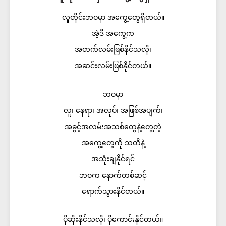
လူတိုင်းဘဝမှာ အကွေ့တွေရှိတယ်။
အဲ့ဒီ အကွေ့က
အတက်လမ်းဖြစ်နိုင်သလို၊
အဆင်းလမ်းဖြစ်နိုင်တယ်။
ဘဝမှာ
လူ၊ နေရာ၊ အလုပ်၊ အဖြစ်အပျက်၊
အခွင့်အလမ်းအသစ်တွေနဲ့တွေ့တဲ့
အကွေ့တွေကို သတိနဲ့
အသုံးချနိုင်ရင်
ဘဝက နောက်တစ်ဆင့်
ရောက်သွားနိုင်တယ်။
ပိုဆိုးနိုင်သလို၊ ပိုကောင်းနိုင်တယ်။