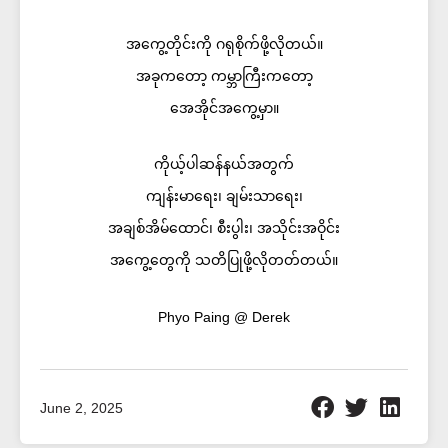
အကွေ့တိုင်းကို ဂရုစိုက်ဖို့လိုတယ်။
အခုကတော့ ကမ္ဘာကြီးကတော့
အေအိုင်အကွေ့မှာ။
ကိုယ့်ပါဆန်နယ်အတွက်
ကျန်းမာရေး၊ ချမ်းသာရေး၊
အချစ်အိမ်ထောင်၊ စီးပွါး၊ အသိုင်းအဝိုင်း
အကွေ့တွေကို သတိပြုဖို့လိုတတ်တယ်။
Phyo Paing @ Derek
June 2, 2025