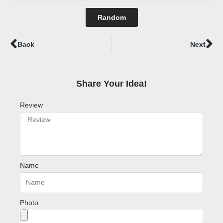
Random
Prev
Ne
Back
Next
Share Your Idea!​
Review
Name
Photo