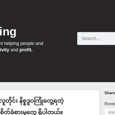
ing
Search
nt helping people and
ivity
and
profit.
Share 
လူတိုင်း နိစ္စဒူဝကြုံတွေ့ရတဲ့
Revi
စိတ်ခံစားမှုတွေ ရှိပါတယ်။