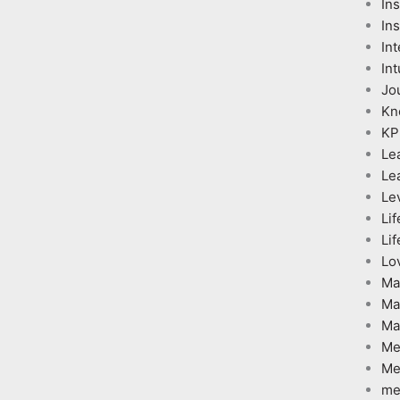
In
Ins
Int
Int
Jo
Kn
KP
Le
Le
Le
Lif
Lif
Lo
Ma
Ma
Ma
Me
Me
me