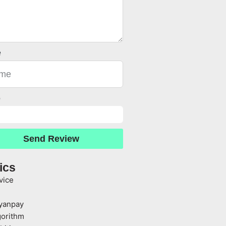
e
o
Send Review
ics
vice
yanpay
gorithm