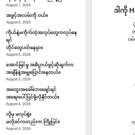
August 7, 2026
ဒါကို 
အခွင့်အလမ်းကို ဝယ်။
August 6, 2026
ပ
တ
ကိုယ်နဲ့မကိုက်တဲ့အလုပ်တွေကလုပ်နေ
ဝမ
ရင်
တိုင်တွေပတ်နေမှာ။
August 6, 2026
အောင်မြင်မှု အဓိပ္ပာယ်ဖွင့်ဆိုချက်က
အချိန်နဲ့အမျှပြောင်းနေတယ်။
August 5, 2026
အတွေးအခေါ်ဘေးချော်ရင်
အရေးပေါ်ပြင်ဖို့လိုနိုင်တယ်။
August 4, 2026
လိုမှ မလုပ်နဲ့။
မလိုခင်ကတည်းက ကြိုပြင်။
လ
August 4, 2026