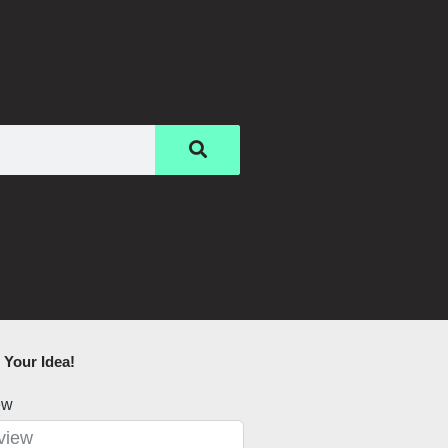
Your Idea!​
ew