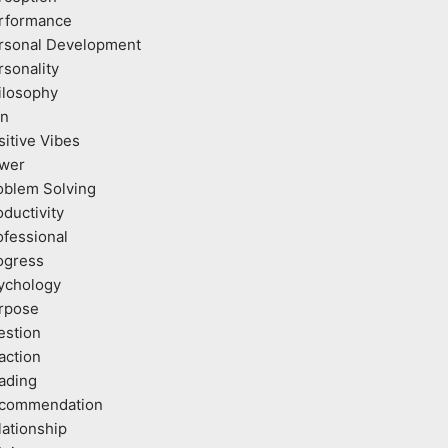
rformance
rsonal Development
rsonality
ilosophy
an
sitive Vibes
wer
oblem Solving
oductivity
ofessional
ogress
ychology
rpose
estion
action
ading
commendation
lationship