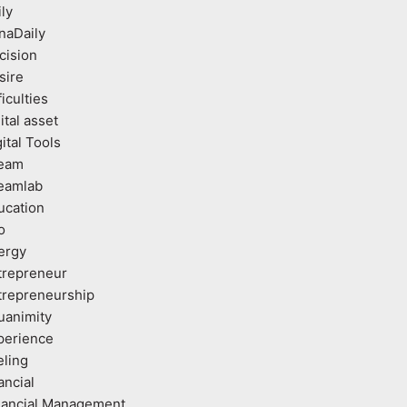
ly
naDaily
cision
sire
ficulties
ital asset
ital Tools
eam
eamlab
ucation
o
ergy
trepreneur
trepreneurship
uanimity
perience
eling
ancial
nancial Management