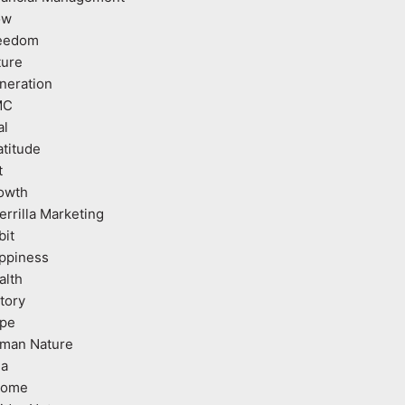
ow
eedom
ture
neration
MC
al
atitude
t
owth
errilla Marketing
bit
ppiness
alth
tory
pe
man Nature
ea
come