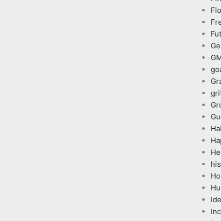
Fl
Fr
Fu
Ge
G
go
Gr
gri
Gr
Gu
Ha
Ha
He
his
Ho
Hu
Id
In