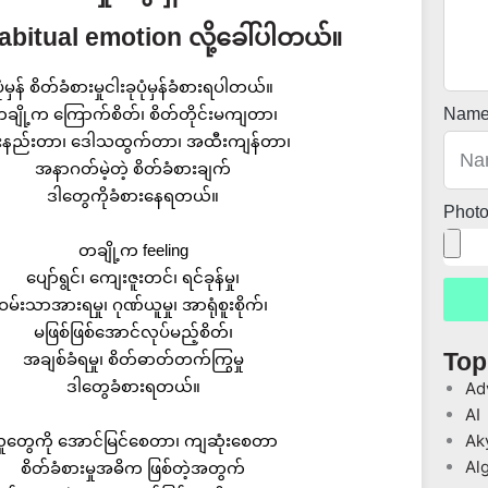
Habitual emotion လို့ခေါ်ပါတယ်။
ုံမှန် စိတ်ခံစားမှုငါးခုပုံမှန်ခံစားရပါတယ်။
ချို့က ကြောက်စိတ်၊ စိတ်တိုင်းမကျတာ၊
Nam
်းနည်းတာ၊ ဒေါသထွက်တာ၊ အထီးကျန်တာ၊
အနာဂတ်မဲ့တဲ့ စိတ်ခံစားချက်
ဒါတွေကိုခံစားနေရတယ်။
Phot
တချို့က feeling
ပျော်ရွင်၊ ကျေးဇူးတင်၊ ရင်ခုန်မှု၊
ဝမ်းသာအားရမှု၊ ဂုဏ်ယူမှု၊ အာရုံစူးစိုက်၊
မဖြစ်ဖြစ်အောင်လုပ်မည့်စိတ်၊
Top
အချစ်ခံရမှု၊ စိတ်ဓာတ်တက်ကြွမှု
ဒါတွေခံစားရတယ်။
Ad
AI
Ak
ူတွေကို အောင်မြင်စေတာ၊ ကျဆုံးစေတာ
Al
စိတ်ခံစားမှုအဓိက ဖြစ်တဲ့အတွက်