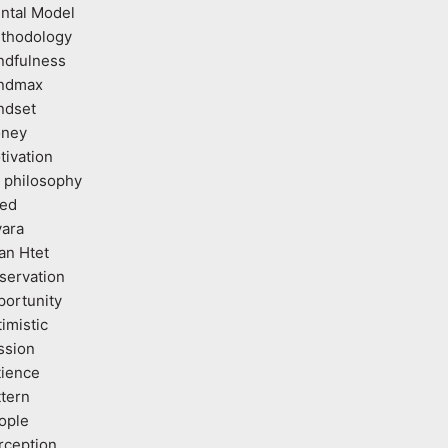
ntal Model
thodology
ndfulness
ndmax
ndset
ney
tivation
 philosophy
ed
vara
an Htet
servation
portunity
imistic
ssion
tience
ttern
ople
rception