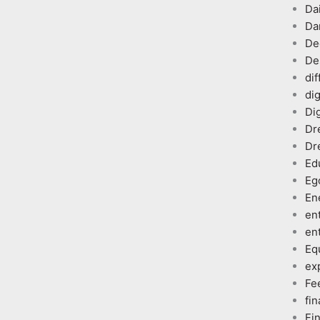
Dai
Da
De
De
dif
dig
Dig
Dr
Dr
Ed
Eg
En
en
en
Eq
ex
Fe
fin
Fi