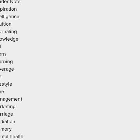
sider Note
piration
elligence
uition
urnaling
owledge
I
arn
arning
verage
e
estyle
ve
nagement
rketing
rriage
diation
mory
ntal health