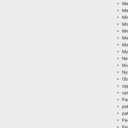
Me
Me
Mi
Mi
Mi
Mo
Mo
My
Ne
Ni
Ny
Ob
op
opt
Pa
pa
pa
Pe
Pe