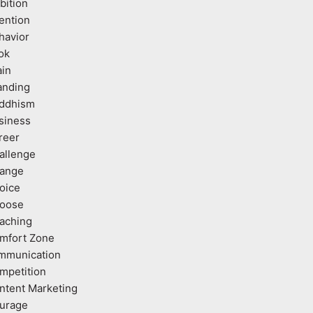
bition
tention
havior
ok
ain
anding
ddhism
siness
reer
allenge
ange
oice
oose
aching
mfort Zone
mmunication
mpetition
ntent Marketing
urage