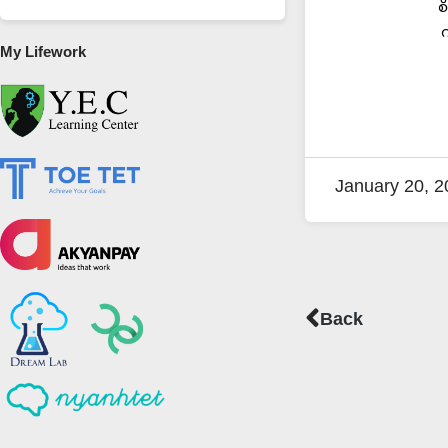
စ
က
My Lifework
January 20, 2
Prev
Back