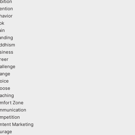
bition
tention
havior
ok
ain
anding
ddhism
siness
reer
allenge
ange
oice
oose
aching
mfort Zone
mmunication
mpetition
ntent Marketing
urage