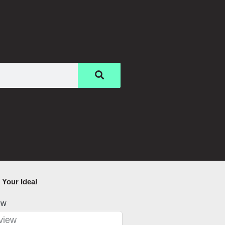
Your Idea!​
ew