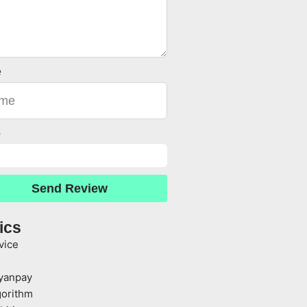
e
o
Send Review
ics
vice
yanpay
gorithm