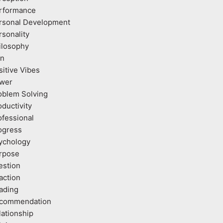
rformance
rsonal Development
rsonality
ilosophy
an
sitive Vibes
wer
oblem Solving
oductivity
ofessional
ogress
ychology
rpose
estion
action
ading
commendation
lationship