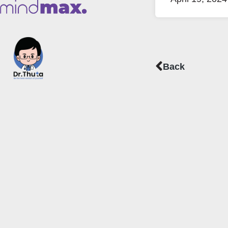
Prev
Back