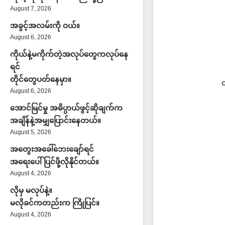
August 7, 2026
အခွင့်အလမ်းကို ဝယ်။
August 6, 2026
ကိုယ်နဲ့မကိုက်တဲ့အလုပ်တွေကလုပ်နေ
ရင်
တိုင်တွေပတ်နေမှာ။
August 6, 2026
အောင်မြင်မှု အဓိပ္ပာယ်ဖွင့်ဆိုချက်က
အချိန်နဲ့အမျှပြောင်းနေတယ်။
August 5, 2026
အတွေးအခေါ်ဘေးချော်ရင်
အရေးပေါ်ပြင်ဖို့လိုနိုင်တယ်။
August 4, 2026
လိုမှ မလုပ်နဲ့။
မလိုခင်ကတည်းက ကြိုပြင်။
August 4, 2026