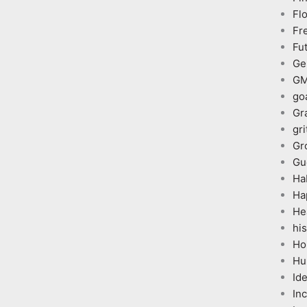
Fl
Fr
Fu
Ge
G
go
Gr
gri
Gr
Gu
Ha
Ha
He
his
Ho
Hu
Id
In