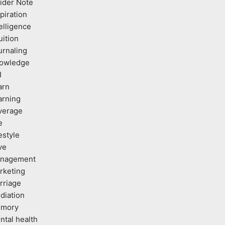
sider Note
piration
elligence
uition
urnaling
owledge
I
arn
arning
verage
e
estyle
ve
nagement
rketing
rriage
diation
mory
ntal health