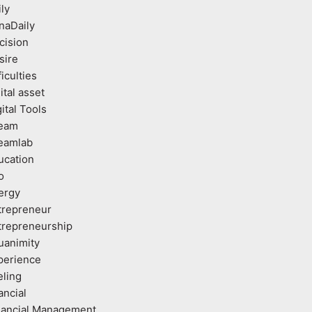
ly
naDaily
cision
sire
ficulties
ital asset
ital Tools
eam
eamlab
ucation
o
ergy
trepreneur
trepreneurship
uanimity
perience
eling
ancial
nancial Management