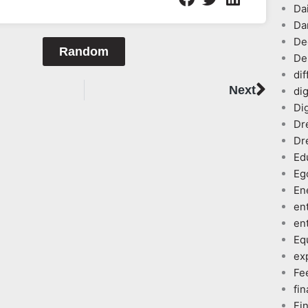
Dai
Da
De
Random
De
dif
Next
Next
dig
Dig
Dr
Dr
Ed
Eg
En
en
en
Eq
ex
Fe
fin
Fi