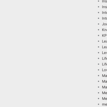
In
Ins
Int
Int
Jo
Kn
KP
Le
Le
Le
Lif
Lif
Lo
Ma
Ma
Ma
Me
Me
me