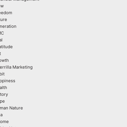
ow
eedom
ture
neration
MC
al
atitude
t
owth
errilla Marketing
bit
ppiness
alth
tory
pe
man Nature
ea
come