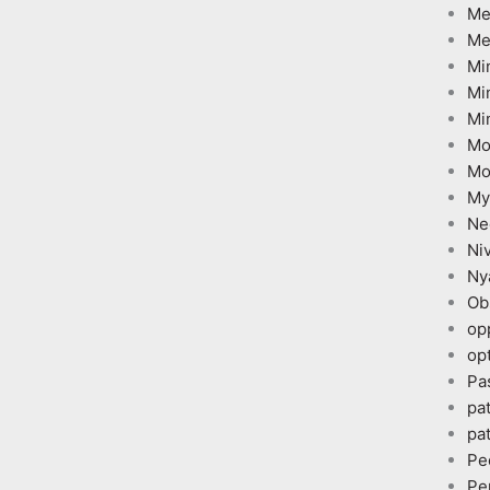
Me
Me
Mi
Mi
Mi
Mo
Mo
My
Ne
Ni
Ny
Ob
op
opt
Pa
pa
pa
Pe
Pe