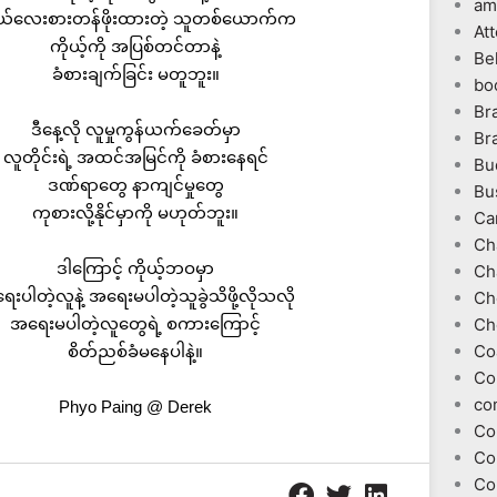
am
ုယ်လေးစားတန်ဖိုးထားတဲ့ သူတစ်ယောက်က
At
ကိုယ့်ကို အပြစ်တင်တာနဲ့
Be
ခံစားချက်ခြင်း မတူဘူး။
bo
Br
ဒီနေ့လို လူမှုကွန်ယက်ခေတ်မှာ
Br
လူတိုင်းရဲ့ အထင်အမြင်ကို ခံစားနေရင်
Bu
ဒဏ်ရာတွေ နာကျင်မှုတွေ
Bu
ကုစားလို့နိုင်မှာကို မဟုတ်ဘူး။
Ca
Ch
ဒါကြောင့် ကိုယ့်ဘဝမှာ
Ch
းပါတဲ့လူနဲ့ အရေးမပါတဲ့သူခွဲသိဖို့လိုသလို
Ch
အရေးမပါတဲ့လူတွေရဲ့ စကားကြောင့်
Ch
Co
စိတ်ညစ်ခံမနေပါနဲ့။
Co
co
Phyo Paing @ Derek
Co
Co
Co