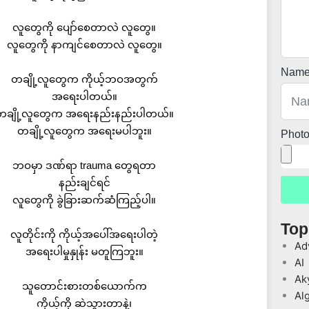
လူတွေကို ပျော်စေတာလဲ လူတွေ။
လူတွေကို နာကျင်စေတာလဲ လူတွေ။
Nam
တချို့လူတွေက ကိုယ့်ဘဝအတွက်
အရေးပါတယ်။
တချို့လူတွေက အရေးနည်းနည်းပါတယ်။
တချို့လူတွေက အရေးမပါဘူး။
Phot
ဘဝမှာ ဒဏ်ရာ trauma တွေရတာ
နည်းချင်ရင်
လူတွေကို ခွဲခြားဆက်ဆံကြည့်ပါ။
Top
လူတိုင်းကို ကိုယ့်အပေါ်အရေးပါတဲ့
Ad
အရေးပါမှုနှုန်း မတူကြဘူး။
AI
Ak
သူတောင်းစားတစ်ယောက်က
Al
ကိုယ့်ကို ဆဲသွားတာနဲ့၊