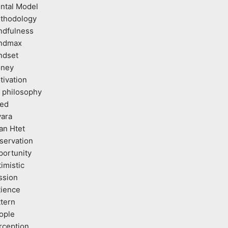
ntal Model
thodology
ndfulness
ndmax
ndset
ney
tivation
 philosophy
ed
vara
an Htet
servation
portunity
imistic
ssion
tience
ttern
ople
rception